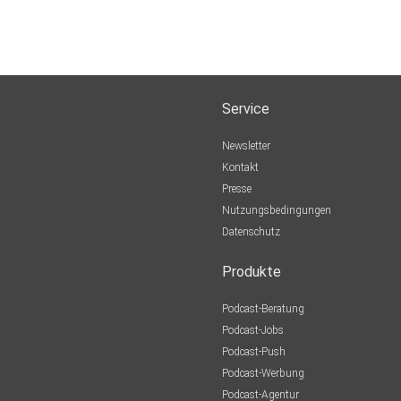
Service
Newsletter
Kontakt
Presse
Nutzungsbedingungen
Datenschutz
Produkte
Podcast-Beratung
Podcast-Jobs
Podcast-Push
Podcast-Werbung
Podcast-Agentur