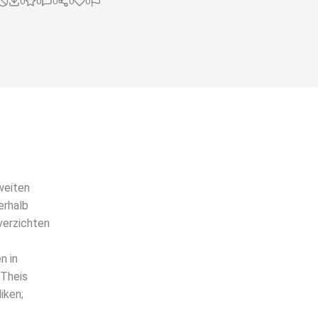
0
0
0
0
0
weiten
erhalb
verzichten
n in
 Theis
iken;