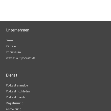
Unternehmen
Team
Karriere
Impressum
Werben auf podcast.de
Dienst
Podcast anmelden
Podcast hochladen
Podcast-Events
Registrierung
Anmeldung