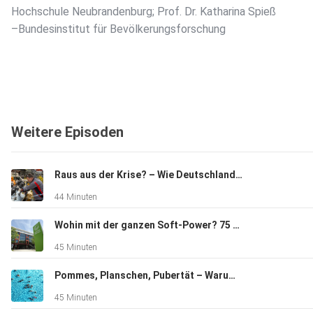
Hochschule Neubrandenburg; Prof. Dr. Katharina Spieß
–Bundesinstitut für Bevölkerungsforschung
Weitere Episoden
Raus aus der Krise? – Wie Deutschlands Wirtschaft wieder wachsen kann
44 Minuten
Wohin mit der ganzen Soft-Power? 75 Jahre Goethe-Institut
45 Minuten
Pommes, Planschen, Pubertät – Warum lieben wir Freibäder?
45 Minuten