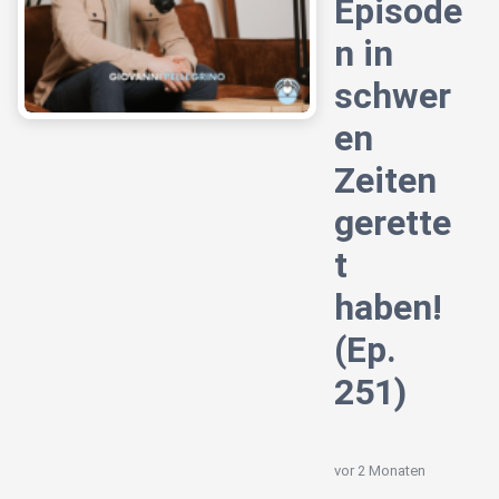
Episode
n in
schwer
en
Zeiten
gerette
t
haben!
(Ep.
251)
vor 2 Monaten