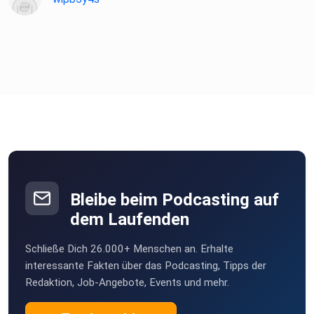
Kontakt
treten? Kontaktiere mich auf Instagram unter
https://instagram.com/sogehtpodcast/ oder Schreibe mir
eine
Nachricht auf meiner Website unter
https://sogehtpodcast.de/. Du
bist Podcaster und möchtest Teil einer spannenden
Podcast-Community werden? Schau bei Die Podfluencer
vorbei!
Bleibe beim Podcasting auf
dem Laufenden
Schließe Dich 26.000+ Menschen an. Erhalte
interessante Fakten über das Podcasting, Tipps der
Redaktion, Job-Angebote, Events und mehr.