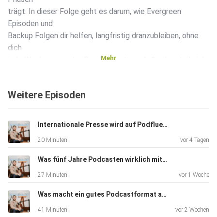
trägt. In dieser Folge geht es darum, wie Evergreen
Episoden und
Backup Folgen dir helfen, langfristig dranzubleiben, ohne
dich
Mehr
jede Woche neu unter Druck zu setzen. Außerdem teile ich
meine
eigenen Erfahrungen aus mittlerweile fast fünf Jahren
Weitere Episoden
wöchentlichem Veröffentlichen und warum gerade Backup
Folgen in
schweren Zeiten einen riesigen Unterschied machen
Internationale Presse wird auf Podfluencer Festival aufmerksam (Ep. 261)
können.
20 Minuten
vor 4 Tagen
Hausaufgabe für diese Woche: Welche Evergreen Episoden
Was fünf Jahre Podcasten wirklich mit dir machen (Ep. 260)
passen zu
27 Minuten
vor 1 Woche
deiner Nische und Format? Schreib mir!
Was macht ein gutes Podcastformat aus? Mit Produzentin Stefanie Gregor (Ep. 259)
Takeaways:
41 Minuten
vor 2 Wochen