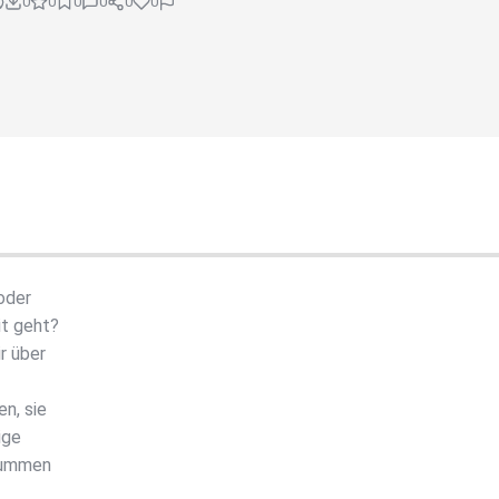
0
0
0
0
0
0
oder
it geht?
r über
n, sie
ige
 Summen