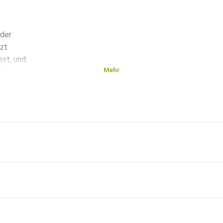
 der
tzt
sst, und
Mehr
 teurer