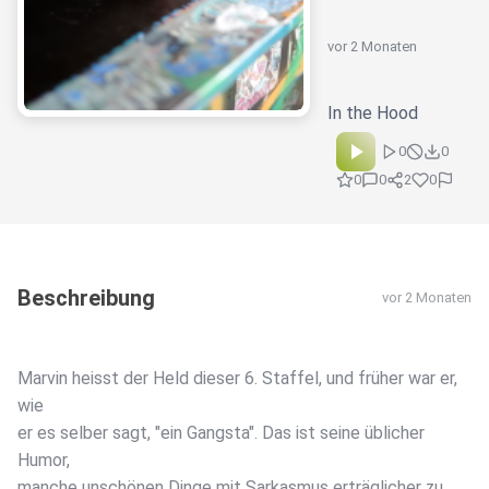
vor 2 Monaten
In the Hood
0
0
0
0
2
0
Beschreibung
vor 2 Monaten
Marvin heisst der Held dieser 6. Staffel, und früher war er,
wie
er es selber sagt, "ein Gangsta". Das ist seine üblicher
Humor,
manche unschönen Dinge mit Sarkasmus erträglicher zu