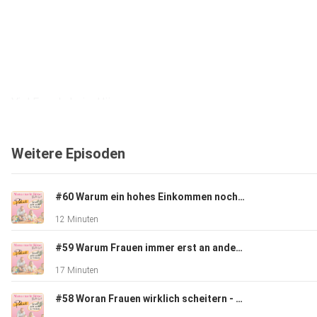
Viel Freude beim Hören.
Weitere Episoden
#60 Warum ein hohes Einkommen noch lange kein Vermögen bedeutet
Love, Sabine
12 Minuten
#59 Warum Frauen immer erst an andere denken und sich dabei selbst vergessen
17 Minuten
#58 Woran Frauen wirklich scheitern - die Börse ist es nicht
Sichere dir JETZT tägliche Inspiration auf Instagram: