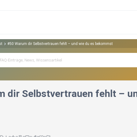
st
#50 Warum dir Selbstvertrauen fehlt – und wie du es bekommst
 dir Selbstvertrauen fehlt – 