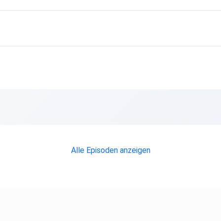
,
⁠
e in
Alle Episoden anzeigen
nst.