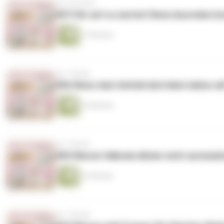
vor 3 Wochen
#57 Hör auf zu warten! Diese Ausreden ko
17 Minuten
vor 1 Monat
#56 Wenn dein Umfeld dich klein halten wi
16 Minuten
vor 1 Monat
#55 Warum fallende Aktien nicht automat
12 Minuten
vor 1 Monat