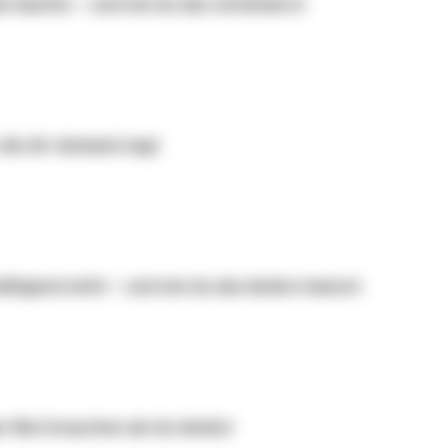
en kaufen – und wie du das verhinderst
 die dir niemand sagt
tigend wirkt – und wie du das ändern kannst
 Mut brauchen als du denkst