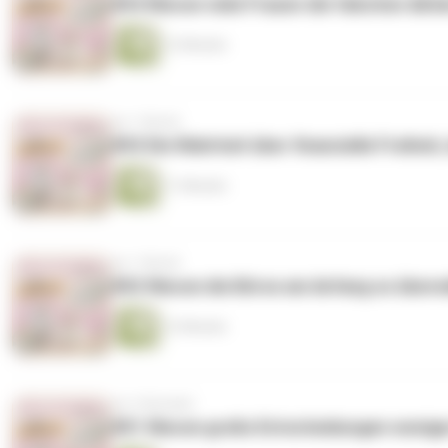
#54 Warum viele Frauen die falschen Akti
12 Minuten
vor 1 Monat
#53 Die Wahrheit über finanzielle Freiheit,
11 Minuten
vor 1 Monat
#52 Warum die Börse am Anfang so überwäl
12 Minuten
vor 2 Monaten
#51 Warum große Entscheidungen weniger