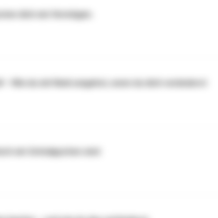
sten dich ein Vermögen.
ll – Wie du mit Neid umgehst, wenn du dich veränderst
isch ein Schnäppchen sind