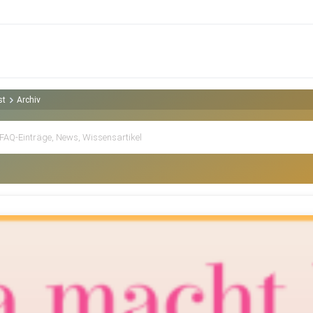
st
Archiv