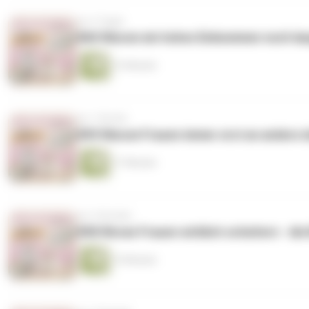
vor 4 Tagen
#60 Warum ein hohes Einkommen noch la
12 Minuten
vor 1 Woche
#59 Warum Frauen immer erst an andere d
17 Minuten
vor 2 Wochen
#58 Woran Frauen wirklich scheitern - die 
15 Minuten