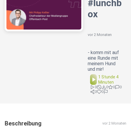
#lunchb
ox
vor 2 Monaten
- komm mit auf
eine Runde mit
meinem Hund
und mir!
1 Stunde 4
Minuten
0
0
0
0
0
0
Beschreibung
vor 2 Monaten