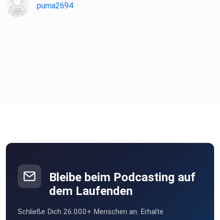
Transzendentes Träumen: Die abenteuerliche Reise zum
puma2694
Ursprung
unseres Seins
⁠https://open.spotify.com/show/2DmYlbyhXionp565NtjRM
W?si=2379f43324a042b1⁠
Bleibe beim Podcasting auf
dem Laufenden
Schließe Dich 26.000+ Menschen an. Erhalte