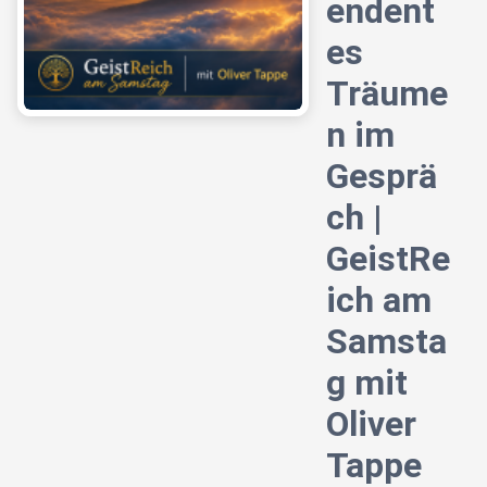
endent
es
Träume
n im
Gesprä
ch |
GeistRe
ich am
Samsta
g mit
Oliver
Tappe