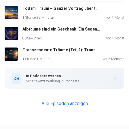
einen Teil von uns selbst verkörpert — und wie durch
bewusste
Tod im Traum – Ganzer Vortrag über transzendente Träume, Heilung und Transformation | Bartosz Werner
Annahme, Hingabe und Versöhnung innerer Frieden
1 Stunde 29 Minuten
vor 1 Monat
entstehen kann.
Albtäume sind ein Geschenk. Ein Segen. Nutze diese Chance.
80 Sekunden
vor 1 Monat
Transzendente Träume (Teil 2): Transformation durch den Traum-Tod
1 Stunde 1 Minute
vor 2 Monaten
Mehr zu diesem Thema im Bereich „Inneres
Wissen“:
In Podcasts werben
Schalte jetzt Werbung in Podcasts.
⁠https://www.transzendenter-traum.de/inneres-wissen/⁠
Alle Episoden anzeigen
Dort finden Sie auch meinen kostenlosen
Traum-Coaching-GPT für eine erste ruhige Orientierung