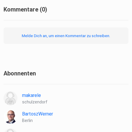
bei belastenden oder intensiven Träumen.
Kommentare (0)
Melde Dich an, um einen Kommentar zu schreiben.
Webseite zum Buch & E-Book:
⁠⁠https://www.transzendenter-traum.de/⁠⁠
Abonnenten
makarele
schulzendorf
Hörbuch auf Spotify:
BartoszWerner
Berlin