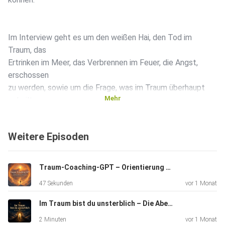
Im Interview geht es um den weißen Hai, den Tod im
Traum, das
Ertrinken im Meer, das Verbrennen im Feuer, die Angst,
erschossen
zu werden, sowie um die Frage, was im Traum überhaupt
Mehr
geheilt
werden kann. Auch die Aussöhnung mit der eigenen
Vergangenheit,
Weitere Episoden
die Gleichstellung von Mann und Frau im Traum und die
geistige
Schulung im Schlaf kommen zur Sprache.
Traum-Coaching-GPT – Orientierung bei Albträumen & transzendenten Träumen
47 Sekunden
vor 1 Monat
Dabei erläutere ich, warum jede Figur und jedes Symbol im
Im Traum bist du unsterblich – Die Abenteuerreise in dir | Transzendentes Träumen
Traum
2 Minuten
vor 1 Monat