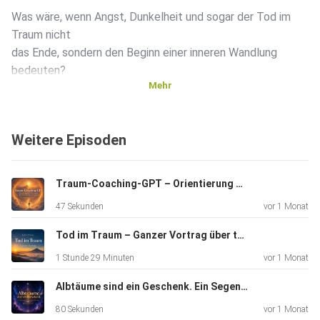
Was wäre, wenn Angst, Dunkelheit und sogar der Tod im
Traum nicht
das Ende, sondern den Beginn einer inneren Wandlung
bedeuten?
Mehr
Dieser zweiminütige Trailer gibt dir einen ersten poetischen
Weitere Episoden
Einblick in die Welt des transzendenten Träumens – eine
innere
Abenteuerreise durch Albträume, Hingabe, Heilung und
Traum-Coaching-GPT – Orientierung bei Albträumen & transzendenten Träumen
Bewusstwerdung. Transzendentes Träumen zeigt Träume
47 Sekunden
vor 1 Monat
nicht als
bloße Fantasie, sondern als inneren Übungsraum, einen Ort,
Tod im Traum – Ganzer Vortrag über transzendente Träume, Heilung und Transformation | Bartosz Werner
an dem
1 Stunde 29 Minuten
vor 1 Monat
Angst angeschaut, losgelassen und verwandelt werden
kann.
Albtäume sind ein Geschenk. Ein Segen. Nutze diese Chance.
80 Sekunden
vor 1 Monat