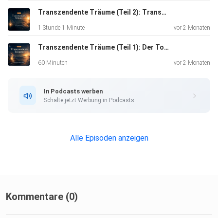
Anstatt vor Monstern, Schatten oder bedrohlichen
Transzendente Träume (Teil 2): Transformation durch den Traum-Tod
Gestalten zu
1 Stunde 1 Minute
vor 2 Monaten
fliehen, gibt es einen anderen Weg: stehen bleiben, sich
Transzendente Träume (Teil 1): Der Tod im Traum als Tor zur Heilung
zuwenden, vertrauen, loslassen.
60 Minuten
vor 2 Monaten
Denn im Traum kann etwas sichtbar werden, das im Alltag
In Podcasts werben
oft
Schalte jetzt Werbung in Podcasts.
verborgen bleibt.
Alle Episoden anzeigen
Alles, was dir begegnet, ist nicht wirklich von dir getrennt.
So wird aus dem Albtraum eine Einladung.
Kommentare (0)
Aus Angst wird Begegnung.