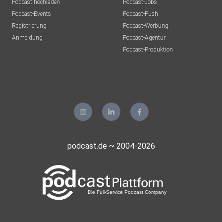
Podcast hochladen
Podcast-Jobs
Podcast-Events
Podcast-Push
Webseite zum Buch & E-Book:
Registrierung
Podcast-Werbung
Anmeldung
Podcast-Agentur
Podcast-Produktion
⁠⁠⁠⁠https://www.transzendenter-traum.de/⁠
podcast.de ~ 2004-2026