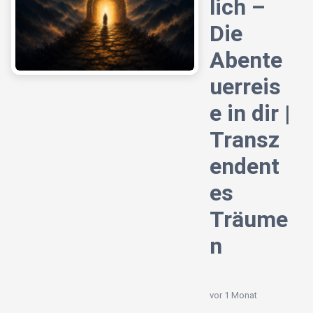
lich –
Die
Abente
uerreis
e in dir |
Transz
endent
es
Träume
n
vor 1 Monat