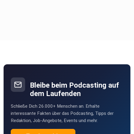
Mehr zu diesem Thema im Bereich "Inneres
Wissen":
⁠⁠⁠⁠https://www.transzendenter-traum.de/inneres-wissen/⁠⁠⁠⁠
Bleibe beim Podcasting auf
Dort finden Sie auch meinen kostenlosen Traum-Coaching-
dem Laufenden
GPT für
eine erste ruhige Orientierung bei belastenden oder
Schließe Dich 26.000+ Menschen an. Erhalte
intensiven
interessante Fakten über das Podcasting, Tipps der
Redaktion, Job-Angebote, Events und mehr.
Träumen.