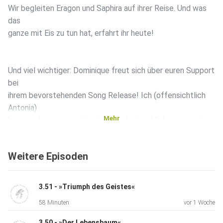
Wir begleiten Eragon und Saphira auf ihrer Reise. Und was
das
ganze mit Eis zu tun hat, erfahrt ihr heute!
Und viel wichtiger: Dominique freut sich über euren Support
bei
ihrem bevorstehenden Song Release! Ich (offensichtlich
Antonia)
Mehr
kann euch sagen, es lohnt sich und ist wirklich soooo schön
geworden!
Weitere Episoden
Folgt dem link: https://linktr.ee/ren.d.vale
3.51 - »Triumph des Geistes«
58 Minuten
vor 1 Woche
3.50 - »Der Lebensbaum«