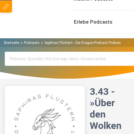
Erlebe Podcasts
Startseite
Podcasts
Saphiras Flüstern - Der Eragon-Podcast Podcast
3.43
3.43 -
»Über
den
Wolken