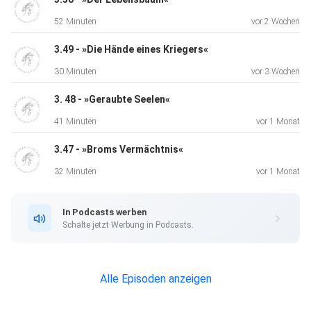
52 Minuten
vor 2 Wochen
Cringe Counter Reset: 1
3.49 - »Die Hände eines Kriegers«
30 Minuten
vor 3 Wochen
Unser
Discord: ⁠⁠⁠⁠⁠⁠⁠⁠⁠⁠⁠⁠⁠⁠⁠⁠⁠⁠⁠⁠⁠⁠⁠⁠⁠⁠⁠⁠⁠⁠⁠⁠⁠⁠⁠⁠⁠⁠⁠⁠⁠⁠⁠⁠⁠⁠⁠⁠⁠⁠⁠⁠⁠⁠⁠⁠⁠⁠⁠⁠⁠⁠⁠⁠⁠⁠https://discord.gg/QGZTs9azb5⁠⁠⁠⁠⁠⁠⁠⁠⁠⁠⁠⁠⁠⁠⁠⁠⁠⁠⁠
3. 48 - »Geraubte Seelen«
41 Minuten
vor 1 Monat
3.47 - »Broms Vermächtnis«
32 Minuten
vor 1 Monat
In Podcasts werben
Schalte jetzt Werbung in Podcasts.
Alle Episoden anzeigen