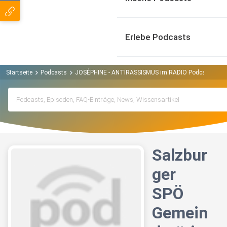
Erlebe Podcasts
Startseite
Podcasts
JOSÉPHINE - ANTIRASSISMUS im RADIO Podcast
Sa
Salzbur
ger
SPÖ
Gemein