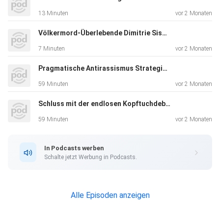
13 Minuten
vor 2 Monaten
Völkermord-Überlebende Dimitrie Sissi Mukanviligara: "Warum habe ich überlebt und nicht die anderen?"
7 Minuten
vor 2 Monaten
Pragmatische Antirassismus Strategien: Rilwan Mogaji & Ahlam Dorfer
59 Minuten
vor 2 Monaten
Schluss mit der endlosen Kopftuchdebatte in Österreich
59 Minuten
vor 2 Monaten
In Podcasts werben
Schalte jetzt Werbung in Podcasts.
Alle Episoden anzeigen