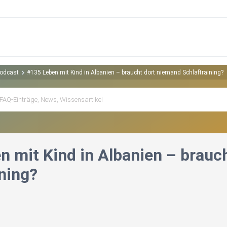
Podcast
#135 Leben mit Kind in Albanien – braucht dort niemand Schlaftraining?
n mit Kind in Albanien – brauc
ning?