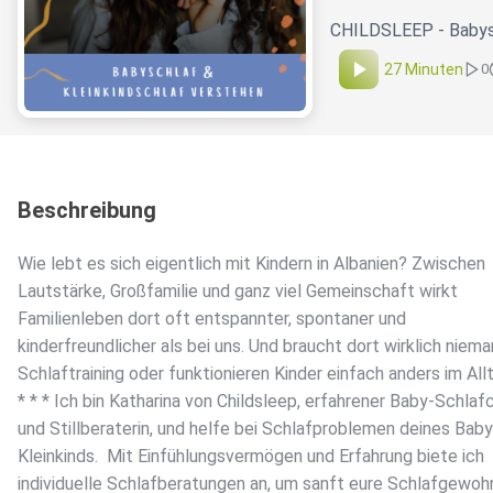
CHILDSLEEP - Babysc
27 Minuten
0
Beschreibung
Wie lebt es sich eigentlich mit Kindern in Albanien? Zwischen
Lautstärke, Großfamilie und ganz viel Gemeinschaft wirkt
Familienleben dort oft entspannter, spontaner und
kinderfreundlicher als bei uns. Und braucht dort wirklich niem
Schlaftraining oder funktionieren Kinder einfach anders im All
* * * Ich bin Katharina von Childsleep, erfahrener Baby-Schla
und Stillberaterin, und helfe bei Schlafproblemen deines Bab
Kleinkinds. ️ Mit Einfühlungsvermögen und Erfahrung biete ich
individuelle Schlafberatungen an, um sanft eure Schlafgewoh