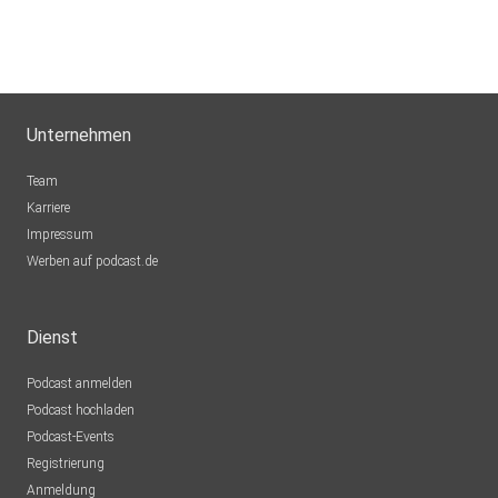
Unternehmen
Team
Karriere
Impressum
Werben auf podcast.de
Dienst
Podcast anmelden
Podcast hochladen
Podcast-Events
Registrierung
Anmeldung