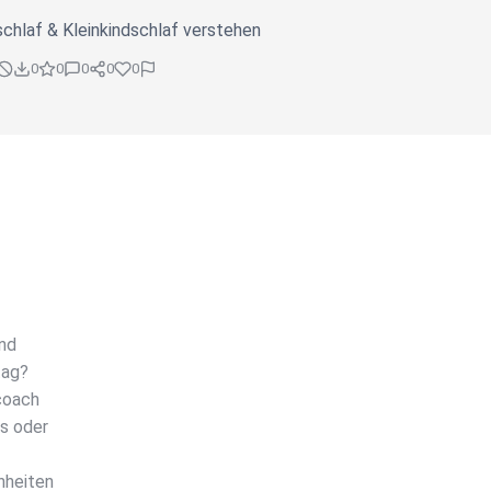
hlaf & Kleinkindschlaf verstehen
0
0
0
0
0
and
tag?
fcoach
ys oder
nheiten