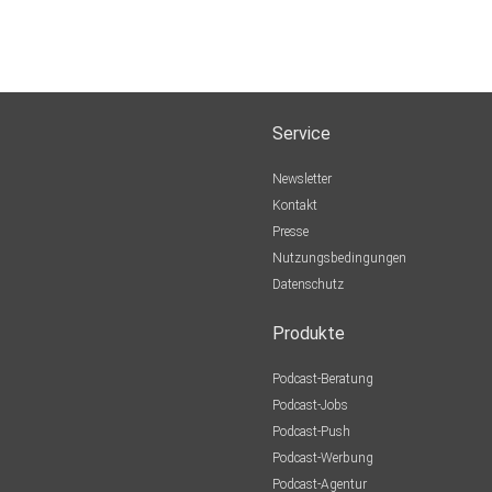
Service
Newsletter
Kontakt
Presse
Nutzungsbedingungen
Datenschutz
Produkte
Podcast-Beratung
Podcast-Jobs
Podcast-Push
Podcast-Werbung
Podcast-Agentur