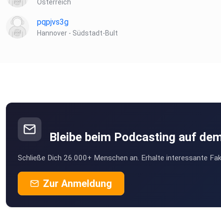
Österreich
pqpjvs3g
Hannover - Südstadt-Bult
Bleibe beim Podcasting auf de
Schließe Dich 26.000+ Menschen an. Erhalte interessante Fak
Zur Anmeldung