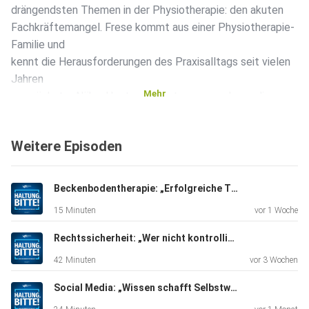
drängendsten Themen in der Physiotherapie: den akuten
Fachkräftemangel. Frese kommt aus einer Physiotherapie-
Familie und
kennt die Herausforderungen des Praxisalltags seit vielen
Jahren
Mehr
aus nächster Nähe. Heute arbeitet er genau daran, dieses
Problem zu
lösen. Sein Ansatz: die Welt als Talentpool begreifen und
Weitere Episoden
internationale Fachkräfte für den deutschen Markt
gewinnen. Dabei
wird schnell klar, wie groß der Bedarf tatsächlich ist. Kaum
Beckenbodentherapie: „Erfolgreiche Therapie entsteht durch Physiotherapie und Technologie.“ (Farina Kaasen)
eine
15 Minuten
vor 1 Woche
Praxis kommt heute ohne Personalprobleme aus, vielerorts
fehlt es
Rechtssicherheit: „Wer nicht kontrolliert, haftet.“ (Benjamin Alt)
an qualifizierten Therapeuten. Im Gespräch geht es um die
42 Minuten
vor 3 Wochen
Ursachen
dieser Entwicklung. Von strukturellen Herausforderungen in
Social Media: „Wissen schafft Selbstwirksamkeit, auch in der Physiotherapie.“ (Julia Wolfarth)
der