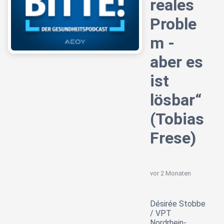
reales
Proble
m -
aber es
ist
lösbar“
(Tobias
Frese)
vor 2 Monaten
Désirée Stobbe
/ VPT
Nordrhein-