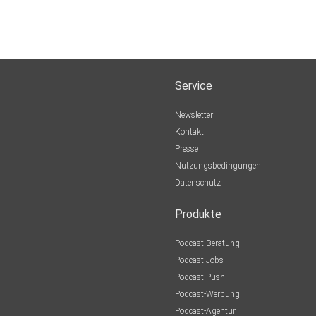
Service
Newsletter
Kontakt
Presse
Nutzungsbedingungen
Datenschutz
Produkte
Podcast-Beratung
Podcast-Jobs
Podcast-Push
Podcast-Werbung
Podcast-Agentur