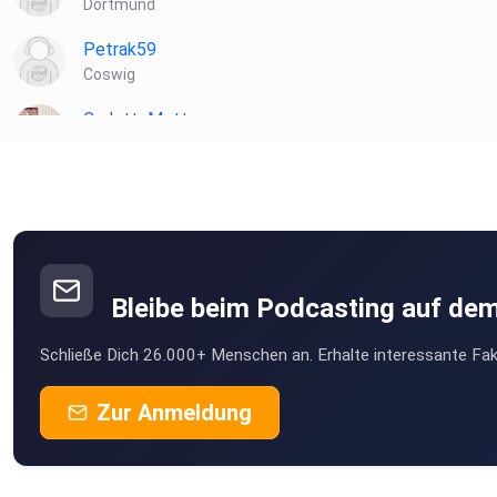
Dortmund
Petrak59
Coswig
CarlottaMotte
51645
realmblv3
barbarasanta579
Berlin
Bleibe beim Podcasting auf de
TobiLamohr
Schließe Dich 26.000+ Menschen an. Erhalte interessante Fak
Marburg
Podtanbu
Zur Anmeldung
Dormagen