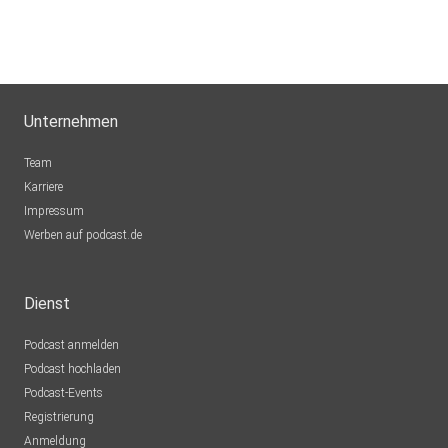
Unternehmen
Team
Karriere
Impressum
Werben auf podcast.de
Dienst
Podcast anmelden
Podcast hochladen
Podcast-Events
Registrierung
Anmeldung