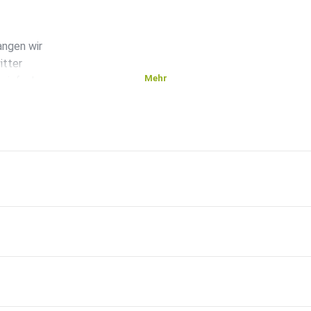
angen wir
itter
Mehr
 einfach