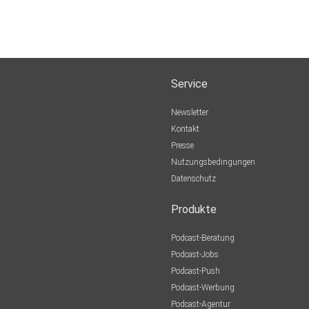
Service
Newsletter
Kontakt
Presse
Nutzungsbedingungen
Datenschutz
Produkte
Podcast-Beratung
Podcast-Jobs
Podcast-Push
Podcast-Werbung
Podcast-Agentur