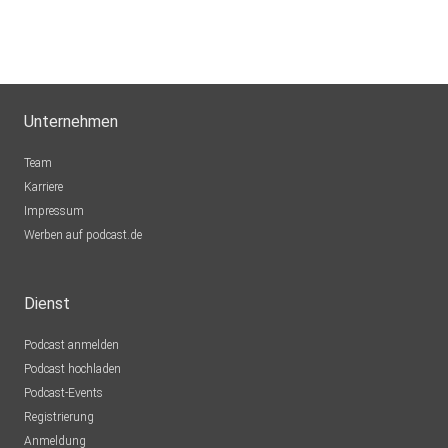
Unternehmen
Team
Karriere
Impressum
Werben auf podcast.de
Dienst
Podcast anmelden
Podcast hochladen
Podcast-Events
Registrierung
Anmeldung