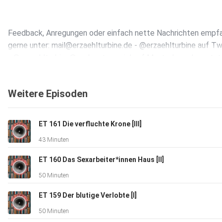
Feedback, Anregungen oder einfach nette Nachrichten empf
gerne unter: mail@erzaehlturbine.de - @erzaehlturbine auf Tw
- @erzaehlturbine@podcasts.social auf Mastodon oder nutzt
die Kommentarfunktion unter den Folgen im Blog.
Weitere Episoden
Unterstützen könnt Ihr uns via ko-fi.
ET 161 Die verfluchte Krone [III]
43 Minuten
This work is licensed under CC BY-NC 4.0
Folge direkt herunterladen
ET 160 Das Sexarbeiter*innen Haus [II]
50 Minuten
ET 159 Der blutige Verlobte [I]
50 Minuten