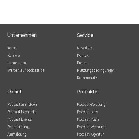
Unternehmen
Service
Team
Newsletter
Karriere
Kontakt
Impressum
Presse
Werben auf podcast.de
Nutzungsbedingungen
Datenschutz
Dienst
Produkte
Podcast anmelden
Podcast-Beratung
Podcast hochladen
Podcast-Jobs
Podcast-Events
Podcast-Push
Registrierung
Podcast-Werbung
Anmeldung
Podcast-Agentur