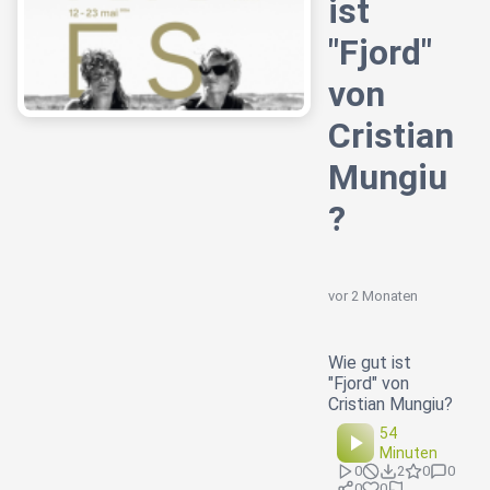
ist
"Fjord"
von
Cristian
Mungiu
?
vor 2 Monaten
Wie gut ist
"Fjord" von
Cristian Mungiu?
54
Minuten
0
2
0
0
0
0