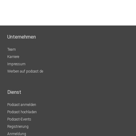
Unternehmen
Team
Karriere
Impressum
Werben auf podcast.de
Dienst
Podcast anmelden
Podcast hochladen
Podcast-Events
Registrierung
Anmeldung