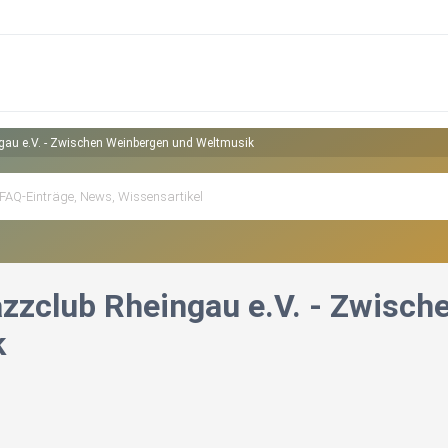
gau e.V. - Zwischen Weinbergen und Weltmusik
zzclub Rheingau e.V. - Zwisch
k