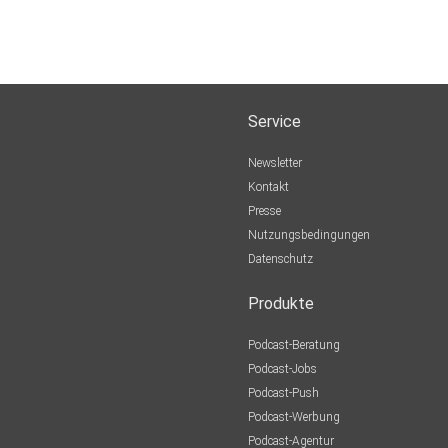
Service
Newsletter
Kontakt
Presse
Nutzungsbedingungen
Datenschutz
Produkte
Podcast-Beratung
Podcast-Jobs
Podcast-Push
Podcast-Werbung
Podcast-Agentur