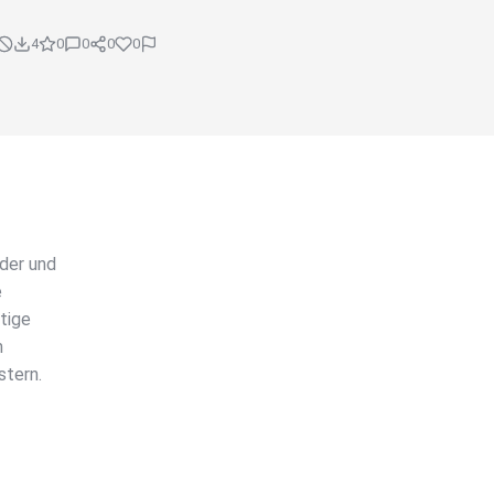
4
0
0
0
0
der und
e
ltige
m
stern.