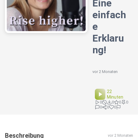
Eine
einfach
e
Erklaru
ng!
vor 2 Monaten
22
Minuten
0
0
0
0
0
0
0
Beschreibung
vor 2 Monaten