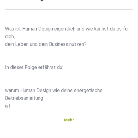
Was ist Human Design eigentlich und wie kannst du es für
dich,
dein Leben und dein Business nutzen?
In dieser Folge erfährst du:
warum Human Design wie deine energetische
Betriebsanleitung
ist
Mehr
wie es dir hilft, dich selbst besser zu verstehen
warum es kein Schubladensystem ist, sondern eine