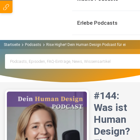
Erlebe Podcasts
Startseite
Podcasts
Rise Higher! Dein Human Design Podcast für eine neue 
#144:
Was ist
Human
Design?