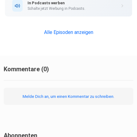
In Podcasts werben
Schalte jetzt Werbung in Podcasts.
Die Tore zur Human Design Coaching Ausbildung sind
wieder
geöffnet! Mehr Infos gibt´s hier:
Alle Episoden anzeigen
https://jessicaheinrich.com/human-design-coaching-
ausbildung/
Hole dir jetzt dein kostenfreies Beratungsgespräch:
Kommentare (0)
https://calendly.com/jessicaheinrichcom/kostenfreier-
beratungscall?month=2026-05
Melde Dich an, um einen Kommentar zu schreiben.
Rise higher! Deine Jessy
Abonnenten