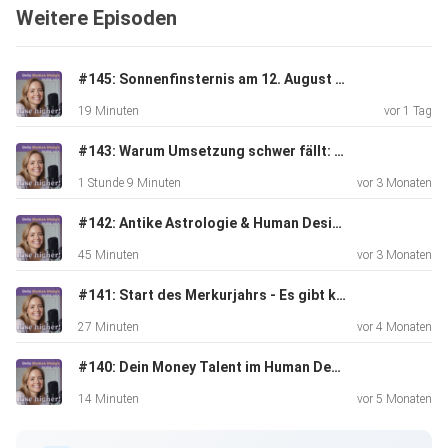
Weitere Episoden
Einladung
zur Selbstreflexion
#145: Sonnenfinsternis am 12. August - Das kosmische Event, das du nicht ignorieren solltest
wie du klarere Entscheidungen treffen und mehr in deine
19 Minuten
vor 1 Tag
Kraft
kommen kannst
#143: Warum Umsetzung schwer fällt: Hohe Intelligenz, Human Design & der Weg aus dem Selbstzweifel - Gespräch mit Miriam Michaelsen
1 Stunde 9 Minuten
vor 3 Monaten
in welchen Bereichen du Human Design einsetzen kannst:
persönliche Weiterentwicklung, Berufung, Business,
#142: Antike Astrologie & Human Design - Gespräch mit Carina Harsch
Beziehungen,
45 Minuten
vor 3 Monaten
Coaching, Teamarbeit, Pädagogik...
#141: Start des Merkurjahrs - Es gibt kein zurück mehr!
27 Minuten
vor 4 Monaten
#140: Dein Money Talent im Human Design - So findet Geld wie magisch zu dir!
Eine Folge für alle, die Human Design neu kennenlernen
oder noch
14 Minuten
vor 5 Monaten
klarer erklären möchten.