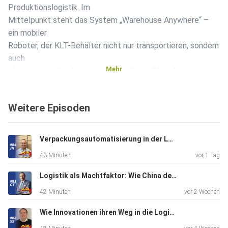
Produktionslogistik. Im
Mittelpunkt steht das System „Warehouse Anywhere“ –
ein mobiler
Roboter, der KLT-Behälter nicht nur transportieren, sondern
auch
Mehr
stapeln, zwischenlagern und gezielt aus Stapeln heraus
entnehmen
kann. Das Besondere: Die Lösung funktioniert ohne
Weitere Episoden
klassische
Regalsysteme oder fest installierte Fördertechnik und
richtet sich
Verpackungsautomatisierung in der Logistik: Weniger Material, mehr Stabilität
gezielt an Produktionsunternehmen im Mittelstand.
43 Minuten
vor 1 Tag
Gemeinsam
sprechen Max und Kevin über die Herausforderungen
Logistik als Machtfaktor: Wie China den globalen E-Commerce strategisch neu ordnet
moderner
42 Minuten
vor 2 Wochen
Produktionsversorgung, die Grenzen klassischer
Automatisierung und
Wie Innovationen ihren Weg in die Logistik finden
die Frage, wie flexible Robotik bestehende