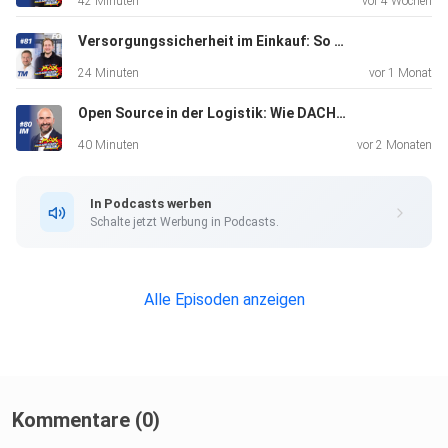
42 Minuten
vor 4 Wochen
Produktionsumgebungen
effizienter machen kann. Außerdem geht es um reale
Versorgungssicherheit im Einkauf: So funktioniert moderne Bestandsplanung
Entwicklungsprozesse, Pilotprojekte, Wirtschaftlichkeit
24 Minuten
vor 1 Monat
und die
Open Source in der Logistik: Wie DACHSER Innovation greifbar macht
Herausforderungen auf dem Weg zur Serienreife. Eine
spannende Folge
40 Minuten
vor 2 Monaten
für alle, die sich mit Intralogistik, Automatisierung und
Produktion beschäftigen.
In Podcasts werben
Schalte jetzt Werbung in Podcasts.
Alle Episoden anzeigen
Kommentare (0)