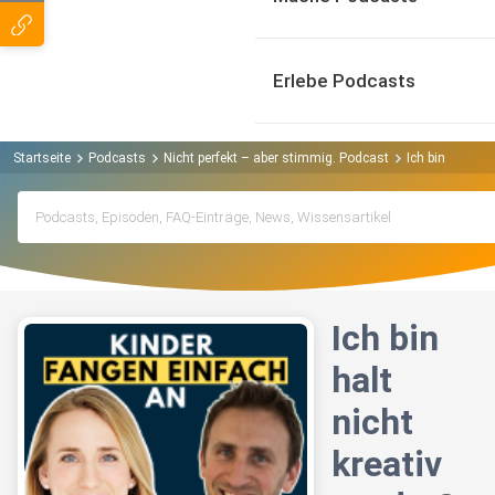
Erlebe Podcasts
Startseite
Podcasts
Nicht perfekt – aber stimmig. Podcast
Ich bin halt ni
Ich bin
halt
nicht
kreativ