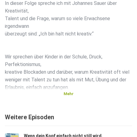
In dieser Folge spreche ich mit Johannes Sauer über
Kreativität,
Talent und die Frage, warum so viele Erwachsene
irgendwann
überzeugt sind: „Ich bin halt nicht kreativ.“
Wir sprechen über Kinder in der Schule, Druck,
Perfektionismus,
kreative Blockaden und darüber, warum Kreativität oft viel
weniger mit Talent zu tun hat als mit Mut, Übung und der
Erlaubnis, einfach anzufangen.
Mehr
Und dann geht es noch um Selbstzweifel, die Frage, mit
Weitere Episoden
welcher
Haltung wir eigentlich durchs Leben gehen, vierblättrige
Kleeblätter und wie all das zusammenhängt.
Wenn dein Kopf einfach nicht still wird.