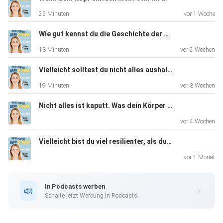
25 Minuten
vor 1 Woche
Eine sehr inspirierende Folge über Kreativität, aber
Wie gut kennst du die Geschichte der Menschen, die du liebst?
eigentlich
13 Minuten
vor 2 Wochen
noch viel mehr über Selbstvertrauen, Lernen und
Leichtigkeit. Und
Vielleicht solltest du nicht alles aushalten.
das wahre Leben.
19 Minuten
vor 3 Wochen
Mich hat diese Folge sehr berührt. Was denkst du darüber?
Nicht alles ist kaputt. Was dein Körper jeden Tag für dich leistet.
Schick uns Fotos von deinen gefundenen vierblättrigen
vor 4 Wochen
Kleeblättern.
Vielleicht bist du viel resilienter, als du glaubst.
Kontakt zu Johannes findest du hier.
vor 1 Monat
Über Johannes Sauer - Visualisierungstrainer : Johannes
In Podcasts werben
Sauer
Schalte jetzt Werbung in Podcasts.
Zu den Kursen + Büchern: https://www.flipchart-coach.de/