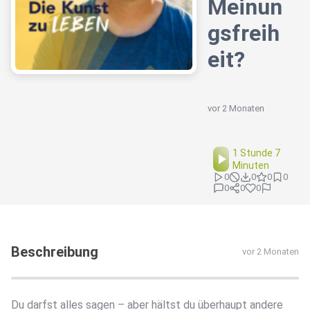
Meinun
gsfreih
eit?
vor 2 Monaten
1 Stunde 7
Minuten
0
0
0
0
0
0
0
Beschreibung
vor 2 Monaten
Du darfst alles sagen – aber hältst du überhaupt andere