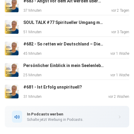
#683 - Angst vor dem Alt werden überwinden
37 Minuten
vor 2 Tagen
SOUL TALK #77 Spiritueller Umgang mit Nervensägen.
51 Minuten
vor 3 Tagen
#682 - So retten wir Deutschland – Die Jürgen Klopp Strategie!
45 Minuten
vor 1 Woche
Persönlicher Einblick in mein Seelenleben.
25 Minuten
vor 1 Woche
#681 - Ist Erfolg unspirituell?
31 Minuten
vor 2 Wochen
In Podcasts werben
Schalte jetzt Werbung in Podcasts.