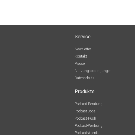
Service
Newsletter
Kontakt
Presse
Nutzungsbedingungen
Datenschutz
Produkte
Podcast-Beratung
Podcast-Jobs
Podcast-Push
Podcast-Werbung
Podcast-Agentur