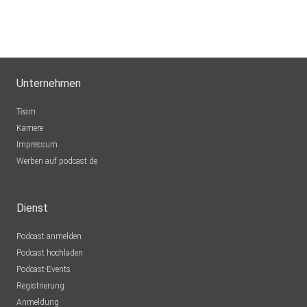
Unternehmen
Team
Karriere
Impressum
Werben auf podcast.de
Dienst
Podcast anmelden
Podcast hochladen
Podcast-Events
Registrierung
Anmeldung