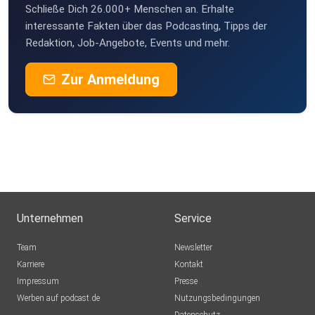
Ideen. Kontaktieren könnt ihr uns auf Instagram, Facebook,
Schließe Dich 26.000+ Menschen an. Erhalte
Bluesky, Threads - oder herrlich old school via E-Mail:
interessante Fakten über das Podcasting, Tipps der
Redaktion, Job-Angebote, Events und mehr.
actionkult@gmail.com.
Zur Anmeldung
Unternehmen
Service
Team
Newsletter
Karriere
Kontakt
Impressum
Presse
Werben auf podcast.de
Nutzungsbedingungen