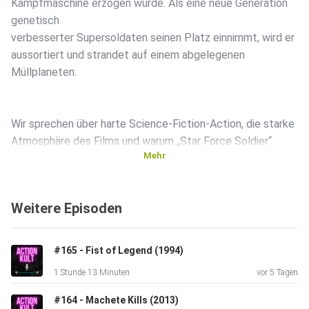
Kampfmaschine erzogen wurde. Als eine neue Generation
genetisch
verbesserter Supersoldaten seinen Platz einnimmt, wird er
aussortiert und strandet auf einem abgelegenen
Müllplaneten.
Wir sprechen über harte Science-Fiction-Action, die starke
Atmosphäre des Films und warum „Star Force Soldier“
Mehr
heute
deutlich unterschätzt wirkt.
Weitere Episoden
Eine Besprechung mit Lars Lorber.
#165 - Fist of Legend (1994)
1 Stunde 13 Minuten
vor 5 Tagen
Über Lars:
#164 - Machete Kills (2013)