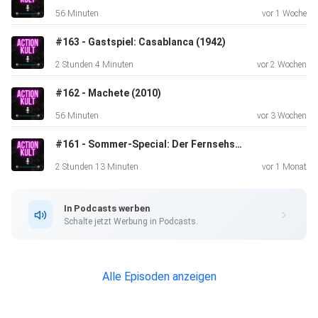
56 Minuten
vor 1 Woche
⁠⁠Facebook⁠⁠
#163 - Gastspiel: Casablanca (1942)
2 Stunden 4 Minuten
vor 2 Wochen
⁠⁠Instagram⁠⁠
#162 - Machete (2010)
56 Minuten
vor 3 Wochen
#161 - Sommer-Special: Der Fernsehsamstag unserer Kindheit
2 Stunden 13 Minuten
vor 1 Monat
Actionkult auf den sozialen Medien
In Podcasts werben
Schalte jetzt Werbung in Podcasts.
⁠⁠⁠⁠⁠⁠⁠⁠⁠⁠⁠⁠Instagram⁠⁠⁠⁠⁠⁠⁠⁠⁠⁠⁠⁠
Alle Episoden anzeigen
⁠⁠⁠⁠⁠⁠⁠⁠⁠⁠⁠⁠Facebook⁠⁠⁠⁠⁠⁠⁠⁠⁠⁠⁠⁠