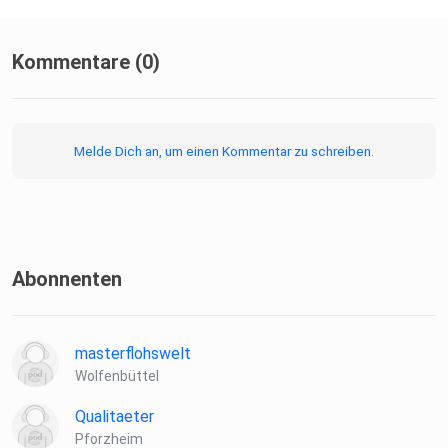
⁠⁠⁠⁠⁠⁠⁠⁠⁠⁠⁠⁠Bluesky⁠⁠⁠⁠⁠⁠⁠⁠⁠⁠⁠⁠
Kommentare (0)
⁠⁠⁠⁠⁠⁠⁠⁠⁠⁠⁠⁠Website⁠⁠⁠⁠⁠⁠⁠⁠⁠⁠⁠⁠
Melde Dich an, um einen Kommentar zu schreiben.
⁠⁠⁠⁠⁠⁠⁠⁠⁠⁠⁠⁠Letterboxd⁠⁠⁠⁠⁠⁠⁠⁠⁠⁠⁠⁠
Abonnenten
Das Actionkult-Intro
masterflohswelt
Wolfenbüttel
⁠⁠⁠⁠⁠⁠⁠⁠⁠⁠⁠⁠⁠⁠⁠"Cracked Shell" by Furlong ⁠⁠⁠⁠⁠⁠⁠⁠⁠⁠⁠⁠⁠⁠⁠
Qualitaeter
Pforzheim