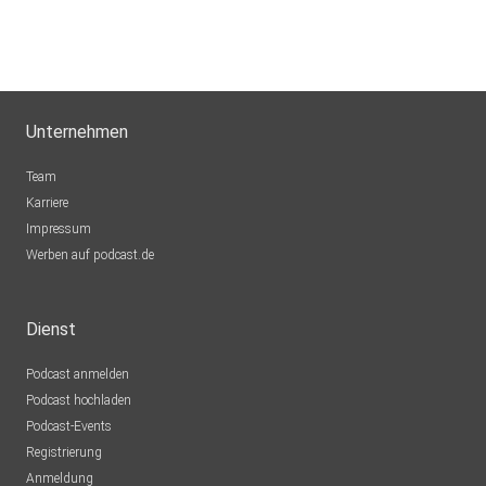
Unternehmen
Team
Karriere
Impressum
Werben auf podcast.de
Dienst
Podcast anmelden
Podcast hochladen
Podcast-Events
Registrierung
Anmeldung