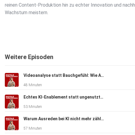
reinen Content-Produktion hin zu echter Innovation und nach
Wachstum meistern.
Weitere Episoden
Videoanalyse statt Bauchgefühl: Wie AI Vision Fabriken produktiver macht
48 Minuten
Echtes KI-Enablement statt ungenutzter Lizenzen – mit Jens Polomski
53 Minuten
Warum Ausreden bei KI nicht mehr zählen – mit Theresa Hauck
57 Minuten