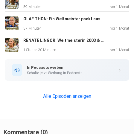
kostenlosen Hotline 0800-1110111 oder 0800-1110222
59 Minuten
vor 1 Monat
erhalten Sie
Hilfe von Beratern, die schon in zahlreichen Fällen Auswege
OLAF THON: Ein Weltmeister packt aus! So war es hinter den Kulissen der WM 1990
aus
57 Minuten
vor 1 Monat
schwierigen Situationen aufzeigen konnten.
RENATE LINGOR: Weltmeisterin 2003 & 2007! Als Deutschland unbezwingbar war
1 Stunde 30 Minuten
vor 1 Monat
In Podcasts werben
Schalte jetzt Werbung in Podcasts.
Alle Episoden anzeigen
Kommentare (0)