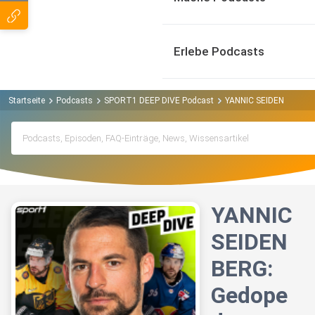
Erlebe Podcasts
Startseite
Podcasts
SPORT1 DEEP DIVE Podcast
YANNIC SEIDENBERG: Ge
YANNIC
SEIDEN
BERG:
Gedope