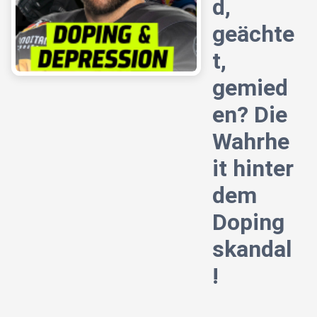
d,
geächte
t,
gemied
en? Die
Wahrhe
it hinter
dem
Doping
skandal
!