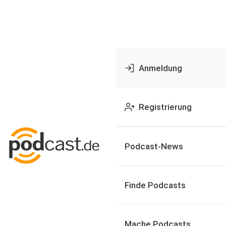
Anmeldung
Registrierung
Podcast-News
Finde Podcasts
Mache Podcasts