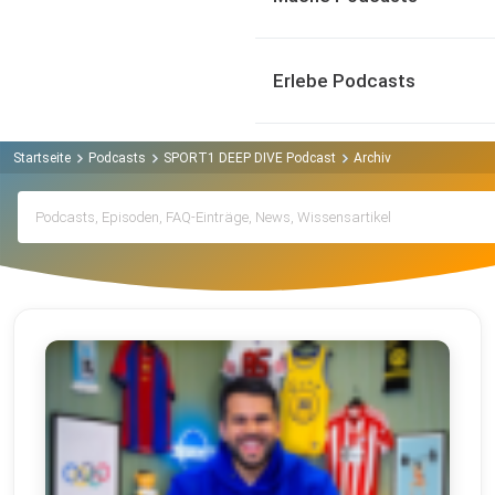
Erlebe Podcasts
Startseite
Podcasts
SPORT1 DEEP DIVE Podcast
Archiv