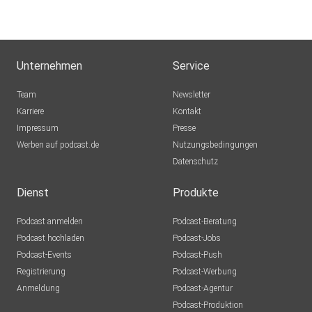
Berlin
Lady2806
Konstanz
Unternehmen
Service
Siskobob
Team
Newsletter
Bremen
Karriere
Kontakt
Impressum
TobiLamohr
Presse
Werben auf podcast.de
Marburg
Nutzungsbedingungen
Datenschutz
Dienst
Produkte
Podcast anmelden
Podcast-Beratung
Podcast hochladen
Podcast-Jobs
Podcast-Events
Podcast-Push
Registrierung
Podcast-Werbung
Anmeldung
Podcast-Agentur
Podcast-Produktion