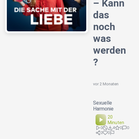
– Kann
das
noch
was
werden
?
vor 2 Monaten
Sexuelle
Harmonie
20
Minuten
0
4
0
0
0
0