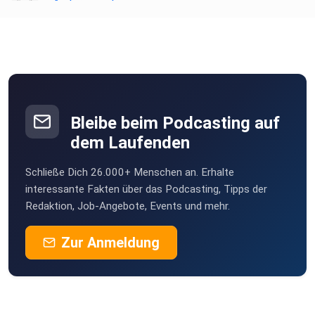
Andersgesehen
Freising
Jenny1987
podipath
Weil der Stadt
Bleibe beim Podcasting auf
Frhe1970
dem Laufenden
Buttenwiesen
Schließe Dich 26.000+ Menschen an. Erhalte
Hagiman
interessante Fakten über das Podcasting, Tipps der
Baden
Redaktion, Job-Angebote, Events und mehr.
MartinZ
Zur Anmeldung
Münster
Animus
Friedrichshafen
Petizim