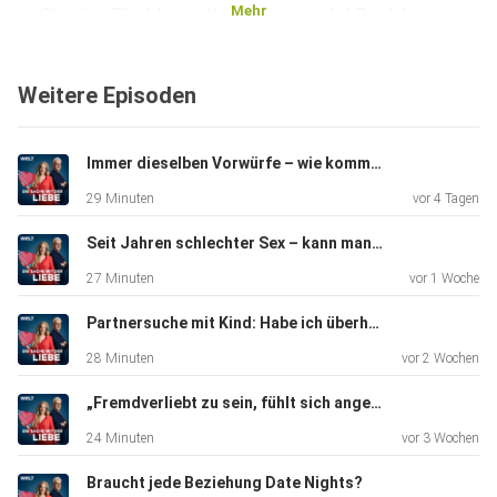
Mehr
zu Christian Thiel: https://singleberater.de/ Produktion:
Jonas
Bartsch +++ Werbung +++ Du möchtest mehr über unsere
Weitere Episoden
Werbepartner
erfahren? findest du alle Infos und Rabatte. Impressum:
https://www.welt.de/services/article104636888/Impressu
Immer dieselben Vorwürfe – wie kommt man da raus?
m.html
29 Minuten
vor 4 Tagen
Datenschutzerklärung:
https://www.welt.de/services/article157550705/Datensc
Seit Jahren schlechter Sex – kann man das noch retten?
hutzerklaerung-WELT-DIGITAL.html
27 Minuten
vor 1 Woche
Partnersuche mit Kind: Habe ich überhaupt noch eine Chance?
28 Minuten
vor 2 Wochen
„Fremdverliebt zu sein, fühlt sich angenehm an nach all den Jahren der Abstinenz“
24 Minuten
vor 3 Wochen
Braucht jede Beziehung Date Nights?