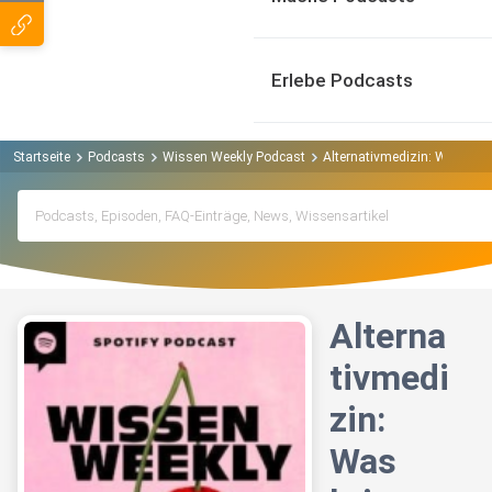
Erlebe Podcasts
Startseite
Podcasts
Wissen Weekly Podcast
Alternativmedizin: Was brin
Alterna
tivmedi
zin:
Was