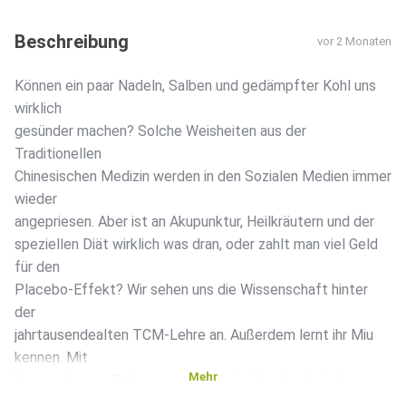
Beschreibung
vor 2 Monaten
Können ein paar Nadeln, Salben und gedämpfter Kohl uns
wirklich
gesünder machen? Solche Weisheiten aus der
Traditionellen
Chinesischen Medizin werden in den Sozialen Medien immer
wieder
angepriesen. Aber ist an Akupunktur, Heilkräutern und der
speziellen Diät wirklich was dran, oder zahlt man viel Geld
für den
Placebo-Effekt? Wir sehen uns die Wissenschaft hinter
der
jahrtausendealten TCM-Lehre an. Außerdem lernt ihr Miu
kennen. Mit
Mehr
ihren extremen Schmerzen sucht sie jahrelang bei den
unterschiedlichsten Ärzt:innen erfolglos Hilfe – und