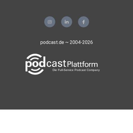
FridolinGF
Wachtberg
balu2001
Erlangen
podcast.de ~ 2004-2026
Vilmarriba
JoshTheSophisticated
Luzern
reikoenghardt
Dresden
ILLI
Mauthausen
Schnurzlpurz
Seefeld