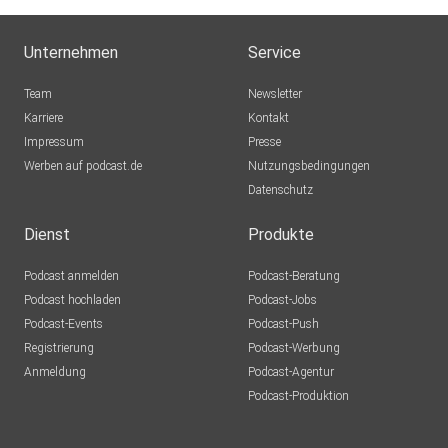
(300 mg pro 100 kcal). Learn more about your ad choices.
creepycreaturesmedia
Visit
Bonn
Unternehmen
Service
podcastchoices.com/adchoices
Mausi2003
Team
Newsletter
8855 Wangen SZ
Karriere
Kontakt
Impressum
marcel193
Presse
Werben auf podcast.de
Bodensee
Nutzungsbedingungen
Datenschutz
physicist
Dortmund
Dienst
Produkte
Zahid
Podcast anmelden
Podcast-Beratung
Hanau
Podcast hochladen
Podcast-Jobs
Podcast-Events
Podcast-Push
oraibrdk
Registrierung
Podcast-Werbung
Eppelheim
Anmeldung
Podcast-Agentur
TanjaKnecht
Podcast-Produktion
Mainhausen