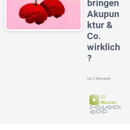
bringen
Akupun
ktur &
Co.
wirklich
?
vor 2 Monaten
37
Minuten
3
4
0
0
0
0