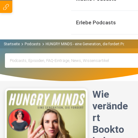
Erlebe Podcasts
Startseite
Podcasts
HUNGRY MINDS - eine Generation, die fordert Podcast
Wie
verände
rt
Bookto