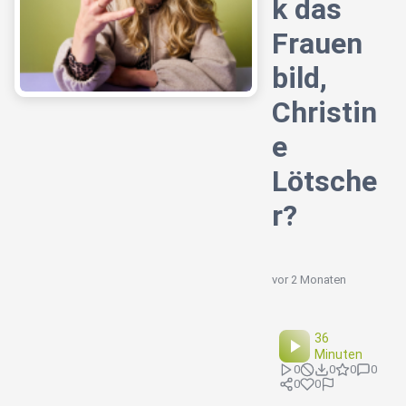
k das
Frauen
bild,
Christin
e
Lötsche
r?
vor 2 Monaten
36
Minuten
0
0
0
0
0
0