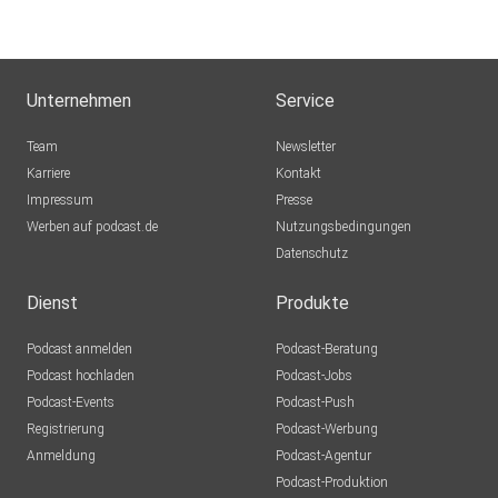
Unternehmen
Service
Team
Newsletter
Karriere
Kontakt
Impressum
Presse
Werben auf podcast.de
Nutzungsbedingungen
Datenschutz
Dienst
Produkte
Podcast anmelden
Podcast-Beratung
Podcast hochladen
Podcast-Jobs
Podcast-Events
Podcast-Push
Registrierung
Podcast-Werbung
Anmeldung
Podcast-Agentur
Podcast-Produktion