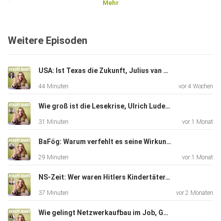
Mehr
Beziehungen
macht. Christine Lötscher lehrt Populäre Literaturen und
Medien mit
Weitere Episoden
Schwerpunkt Kinder- und Jugendmedien in Zürich und ist
Expertin für
den Hype um Dark Romance und Romantasy.
USA: Ist Texas die Zukunft, Julius van de Laar?
44 Minuten
vor 4 Wochen
Wie groß ist die Lesekrise, Ulrich Ludewig?
31 Minuten
vor 1 Monat
BaFög: Warum verfehlt es seine Wirkung, Ulrich Müller?
29 Minuten
vor 1 Monat
NS-Zeit: Wer waren Hitlers Kindertäter, Frank Bajohr?
37 Minuten
vor 2 Monaten
Wie gelingt Netzwerkaufbau im Job, Gaby Wasensteiner?