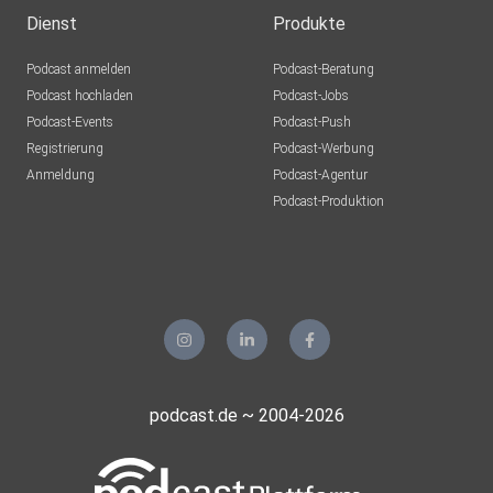
Chemnitz
Dienst
Produkte
finlon
Podcast anmelden
Podcast-Beratung
Deutschland
Podcast hochladen
Podcast-Jobs
Podcast-Events
Podcast-Push
HannesPod
Registrierung
Podcast-Werbung
Schwarme
Anmeldung
Podcast-Agentur
FranzKafka
Podcast-Produktion
Eisenstadt
Gerdiwutz
Marl
nreubke
Berlin
Favani
podcast.de ~ 2004-2026
Krefeld
klamei