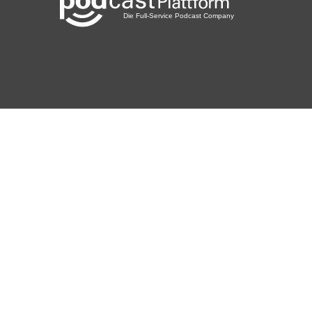
Buchenbach
mxschmid
gregorstockli
Wald ZH
PetraWahl
Mönchengladbach
MichisWelt
Hamburg
Rittiner
Einigen
HaDo
Heidelberg