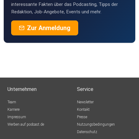
Baeckerbaer
interessante Fakten über das Podcasting, Tipps der
Auckland
Redaktion, Job-Angebote, Events und mehr.
miroe
Zur Anmeldung
Frankfurt am Main
Viivii
Hamburg
Aua1
neustadt
RobertWe
Erfurt
Unternehmen
Service
Axolotll
Team
Newsletter
München
Karriere
Kontakt
Impressum
viddi
Presse
Werben auf podcast.de
Trattenbach
Nutzungsbedingungen
Datenschutz
gfriday85