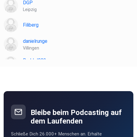
DGP
Leipzig
Filiberg
danielrunge
Villingen
Buddel003
Dortmund
Ellllllllllllllllllsa
Berlin
Opferprinzessin
Berlin
Bleibe beim Podcasting auf
dem Laufenden
Naarnu
Schließe Dich 26.000+ Menschen an. Erhalte