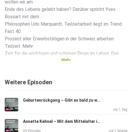
wollen wir am
Ende des Lebens gelebt haben? Darüber spricht Yves
Bossart mit dem
Philosophen Udo Marquardt. Teilzeitarbeit liegt im Trend.
Fast 40
Prozent aller Erwerbstätigen in der Schweiz arbeiten
Teilzeit. Mehr
Zeit für die wichtigen und schönen Dinge im Leben. Das
Mehr
wäre das
Ziel, findet auch der Philosoph Udo Marquardt. Doch der
moderne
Weitere Episoden
Mensch sei gefangen im Strudel der Beschleunigung. Wie
also kommen
wir da wieder raus? Und wie hat das Ganze angefangen?
Geburtenrückgang – Gibt es bald zu wenige Menschen?
Udo Marquardt
vor 1 Tag
erzählt in seinem Buch «Zeit und Mensch. Facetten einer
Kulturgeschichte» die Geschichte des Zeitverlusts und
Annette Kehnel – Mit dem Mittelalter in die Zukunft
meint: Die
59 Minuten
vor 1 Woche