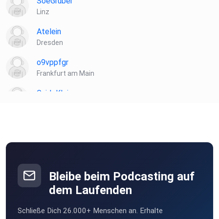
SoeGruber
Linz
Atelein
Dresden
o9vppfgr
Frankfurt am Main
GuidoKlein
Barnin
Hasilein91
Vernier
Bleibe beim Podcasting auf
dem Laufenden
Schließe Dich 26.000+ Menschen an. Erhalte