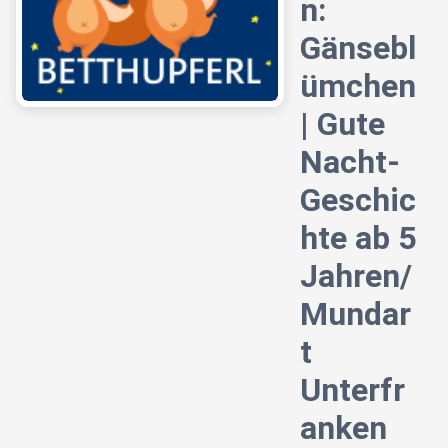
n:
Gänsebl
ümchen
| Gute
Nacht-
Geschic
hte ab 5
Jahren/
Mundar
t
Unterfr
anken