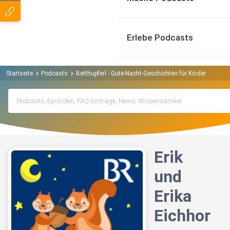
Erlebe Podcasts
Startseite
Podcasts
Betthupferl - Gute-Nacht-Geschichten für Kinder Podcas
Erik
und
Erika
Eichhor