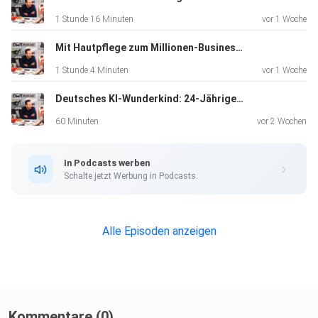
1 Stunde 16 Minuten
vor 1 Woche
Mit Hautpflege zum Millionen-Business: Nø Cosmetics-Gründerin Caroline Kroll (#927)
1 Stunde 4 Minuten
vor 1 Woche
Deutsches KI-Wunderkind: 24-Jähriger managt 20-Milliarden-Fonds (#926)
60 Minuten
vor 2 Wochen
In Podcasts werben
Schalte jetzt Werbung in Podcasts.
Alle Episoden anzeigen
Kommentare (0)