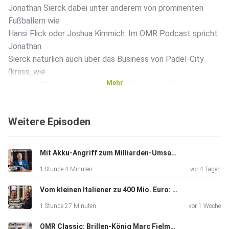
Jonathan Sierck dabei unter anderem von prominenten
Fußballern wie
Hansi Flick oder Joshua Kimmich. Im OMR Podcast spricht
Jonathan
Sierck natürlich auch über das Business von Padel-City
(krass, wie
Mehr
hoch die Margen sind!), über seine Kindheit in Südafrika, ein
gemeinsames Buch mit Ex-Basketball-Bundestrainer
Gordon Herbert -
Weitere Episoden
und seine erste Begegnung mit Padel, als ihm der
spanische
Fußball-Weltmeister Iker Casillas einen Schläger schenkte.
Mit Akku-Angriff zum Milliarden-Umsatz: Einhell-CEO Andreas Kroiss (#929)
1 Stunde 4 Minuten
vor 4 Tagen
Vom kleinen Italiener zu 400 Mio. Euro: L’Osteria-Gründer Klaus Rader und Friedemann Findeis (#928)
1 Stunde 27 Minuten
vor 1 Woche
OMR Classic: Brillen-König Marc Fielmann