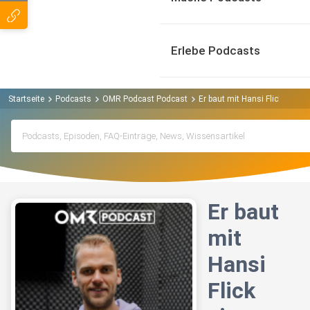
Erlebe Podcasts
Startseite
Podcasts
OMR Podcast Podcast
Er baut mit Hansi Flick ein P
Er baut
mit
Hansi
Flick