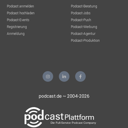
MSWMGPodcast
Podcast anmelden
Podcast-Beratung
Düsseldorf
Podcast hochladen
Podcast-Jobs
Podcast-Events
Podcast-Push
plotzks
Registrierung
Podcast-Werbung
Muster
Anmeldung
Podcast-Agentur
sschuetz85
Podcast-Produktion
München
bdecker
Berlin
yevz7p3z
podcast.de ~ 2004-2026