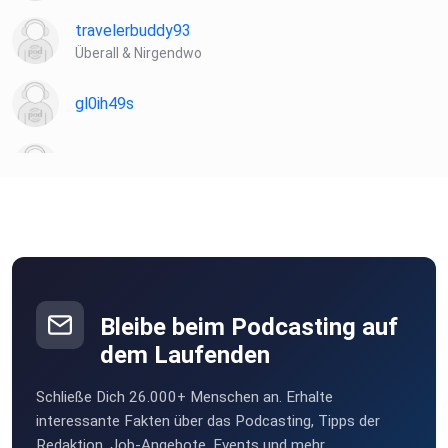
travelerbuddy93
Überall & Nirgendwo
gl0ih49s
sunnyneuss
k8ffrm1m
SebR
Allensbach
Bleibe beim Podcasting auf
dem Laufenden
millischmidt
Schließe Dich 26.000+ Menschen an. Erhalte
hgfhgfhghg
interessante Fakten über das Podcasting, Tipps der
jena
Redaktion, Job-Angebote, Events und mehr.