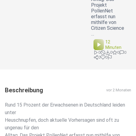
Projekt
PollenNet
erfasst nun
mithilfe von
Citizen Science
…
12
Minuten
0
0
0
0
0
0
Beschreibung
vor 2 Monaten
Rund 15 Prozent der Erwachsenen in Deutschland leiden
unter
Heuschnupfen, doch aktuelle Vorhersagen sind oft zu
ungenau für den
Alltag. Das Projekt PollenNet erfasst nun mithilfe von