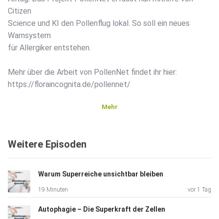
Citizen
Science und KI den Pollenflug lokal. So soll ein neues
Warnsystem
für Allergiker entstehen.
Mehr über die Arbeit von PollenNet findet ihr hier:
https://floraincognita.de/pollennet/
Mehr
️ Artikel zum Nachlesen:
Weitere Episoden
https://detektor.fm/wissen/forschungsquartett-pollen
Warum Superreiche unsichtbar bleiben
19 Minuten
vor 1 Tag
Autophagie – Die Superkraft der Zellen