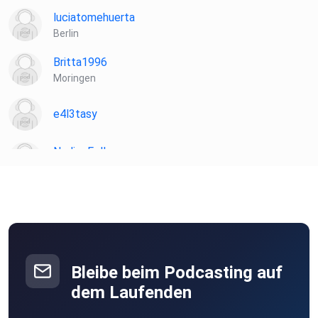
luciatomehuerta
Berlin
Britta1996
Moringen
e4l3tasy
NadineFella
Köln
awb2111
Darmstadt
musavi
Bleibe beim Podcasting auf
dem Laufenden