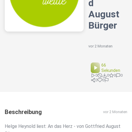
d
August
Bürger
vor 2 Monaten
66
Sekunden
0
0
0
0
0
0
Beschreibung
vor 2 Monaten
Helge Heynold liest: An das Herz - von Gottfried August