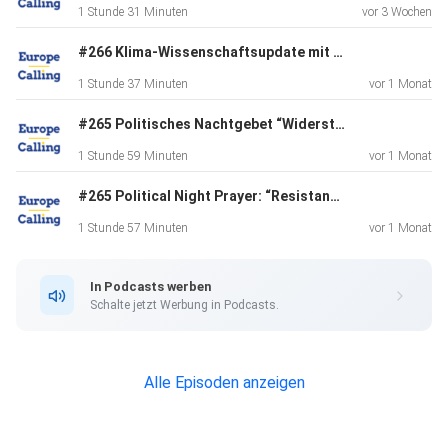
1 Stunde 31 Minuten
vor 3 Wochen
#266 Klima-Wissenschaftsupdate mit Prof. Stefan Rahmstorf "Kippt die atlantische Meereszirkulation AMOC?"
1 Stunde 37 Minuten
vor 1 Monat
#265 Politisches Nachtgebet “Widerstand - Wie sich Kirchen dem Autoritären entgegenstellen.” (Original)
1 Stunde 59 Minuten
vor 1 Monat
#265 Political Night Prayer: “Resistance – How Churches Stand Up to Authoritarianism.” (English)
1 Stunde 57 Minuten
vor 1 Monat
In Podcasts werben
Schalte jetzt Werbung in Podcasts.
Alle Episoden anzeigen