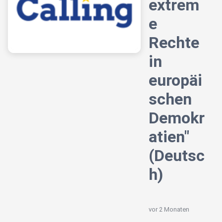
extrem
e
Rechte
in
europäi
schen
Demokr
atien"
(Deutsc
h)
vor 2 Monaten