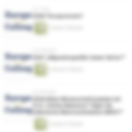
vor 1 Tag
#268 "Europa brennt"
1 Stunde 19 Minuten
vor 3 Wochen
#267 „Migrationspolitik: Immer härter?“
1 Stunde 31 Minuten
vor 4 Wochen
#266 Klima-Wissenschaftsupdate mit
Prof. Stefan Rahmstorf "Kippt die
atlantische Meereszirkulation AMOC?"
1 Stunde 37 Minuten