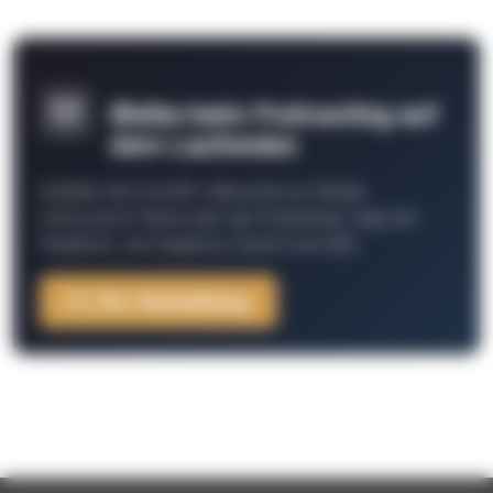
Bleibe beim Podcasting auf
dem Laufenden
Schließe Dich 26.000+ Menschen an. Erhalte
interessante Fakten über das Podcasting, Tipps der
Redaktion, Job-Angebote, Events und mehr.
Zur Anmeldung