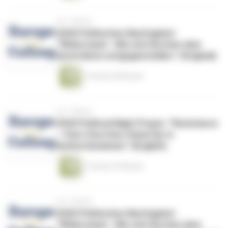
vor 1 Monat
#265 Politisches Nachtgebet
“Widerstand - Wie sich Kirchen dem
Autoritären entgegenstellen.” (Original)
1 Stunde 59 Minuten
vor 1 Monat
#265 Political Night Prayer: “Resistance
– How Churches Stand Up to
Authoritarianism.” (English)
1 Stunde 57 Minuten
vor 1 Monat
#265 Politisches Nachtgebet
“Widerstand - Wie sich Kirchen dem