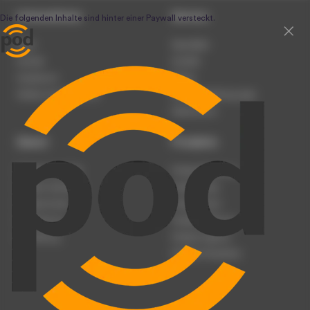
Unternehmen
Service
Team
Newsletter
Karriere
Kontakt
Impressum
Presse
Werben auf podcast.de
Nutzungsbedingungen
Datenschutz
Dienst
Produkte
Podcast anmelden
Podcast-Beratung
Podcast hochladen
Podcast-Jobs
Podcast-Events
Podcast-Push
Registrierung
Podcast-Werbung
Anmeldung
Podcast-Agentur
Podcast-Produktion