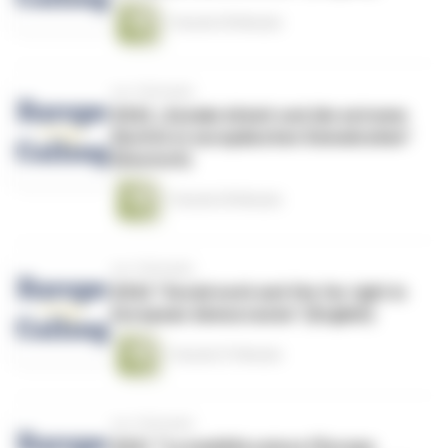
1 Stunde 59 Minuten
vor 2 Monaten
#262 „Soziale Arbeit und die extreme
Rechte in europäischen Demokratien"
(Deutsch)
1 Stunde 59 Minuten
vor 2 Monaten
#262 "Social work and the far right in
European democracies" (English)
1 Stunde 57 Minuten
vor 2 Monaten
#261 “La mobilità unisce l’Europa