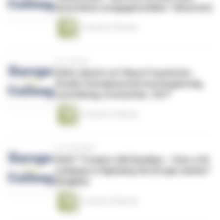
Autoritären entgegenstellen.” (Deutsch)
1 Stunde 57 Minuten
vor 1 Monat
#264 „Reicht es? Neue Fraunhofer-
Studie: Energiesystem kostengünstig,
zuverlässig, erneuerbar. 24/7”
1 Stunde 37 Minuten
vor 2 Monaten
#263 “Trump’s LNG Buddies – How a US
company is hijacking the EU gas market”
(English)
1 Stunde 29 Minuten