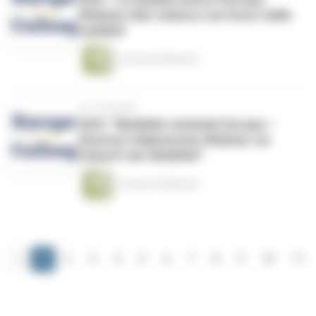
Webinar italo-tedesco sul futuro della
mobilità”
1 Stunde 59 Minuten
vor 2 Monaten
#261 “Mobilität verbindet Europa –
Deutsch-italienisches Webinar zur
Zukunft der Mobilität”
1 Stunde 59 Minuten
‹
1
2
3
4
5
6
7
8
9
10
11