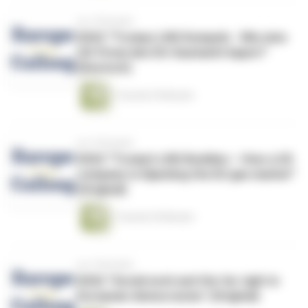
vor 2 Monaten
#263 “Trumps LNG Kumpels - Wie eine
US-Firma den EU-Gasmarkt kapert”
(Deutsch)
1 Stunde 29 Minuten
vor 2 Monaten
#263 “Trump’s LNG Buddies – How a US
company is hijacking the EU gas market”
(Original)
1 Stunde 29 Minuten
vor 2 Monaten
#262 "Social work and the far right in
European democracies" (Original)