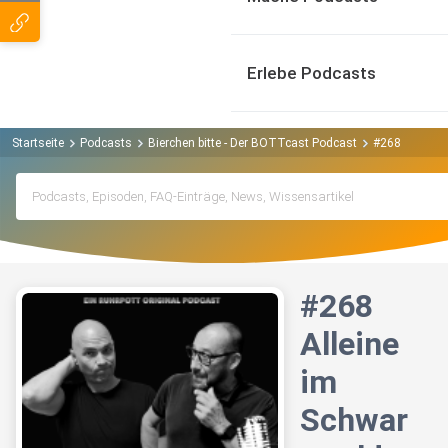
Erlebe Podcasts
Startseite
Podcasts
Bierchen bitte - Der BOTTcast Podcast
#268 Alleine
#268
Alleine
im
Schwar