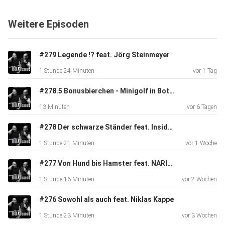
wir
wieder mehr Gemeinsamkeiten finden, wenn wir anfangen
Weitere Episoden
zuzuhören
statt sofort zu verurteilen. Eine Folge über Dialog statt
Lagerdenken.
#279 Legende !? feat. Jörg Steinmeyer
1 Stunde 24 Minuten
vor 1 Tag
#278.5 Bonusbierchen - Minigolf in Bottrop
13 Minuten
vor 6 Tagen
#278 Der schwarze Ständer feat. Inside Schalke
1 Stunde 21 Minuten
vor 1 Woche
#277 Von Hund bis Hamster feat. NARIEL Tierbestattungen
1 Stunde 16 Minuten
vor 2 Wochen
#276 Sowohl als auch feat. Niklas Kappe
1 Stunde 23 Minuten
vor 3 Wochen