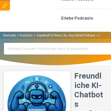
Erlebe Podcasts
Startseite
Podcasts
Superkraft KI News | by Jörg Schieb Podcast
Freundli
Freundl
iche KI-
Chatbot
s