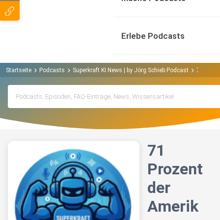
Erlebe Podcasts
Startseite
Podcasts
Superkraft KI News | by Jörg Schieb Podcast
71 Proze
71
Prozent
der
Amerik