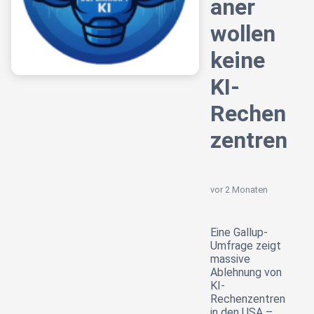
aner
wollen
keine
KI-
Rechen
zentren
vor 2 Monaten
Eine Gallup-
Umfrage zeigt
massive
Ablehnung von
KI-
Rechenzentren
in den USA –