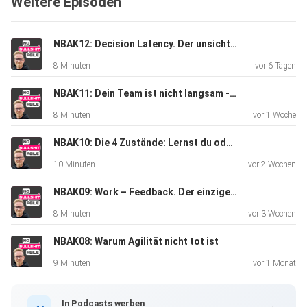
Weitere Episoden
NBAK12: Decision Latency. Der unsichtbare Engpass.
8 Minuten
vor 6 Tagen
NBAK11: Dein Team ist nicht langsam - euer Feedback kommt zu spät
8 Minuten
vor 1 Woche
NBAK10: Die 4 Zustände: Lernst du oder machst du nur Aktionismus?
10 Minuten
vor 2 Wochen
NBAK09: Work – Feedback. Der einzige Kreislauf, der zählt
8 Minuten
vor 3 Wochen
NBAK08: Warum Agilität nicht tot ist
9 Minuten
vor 1 Monat
In Podcasts werben