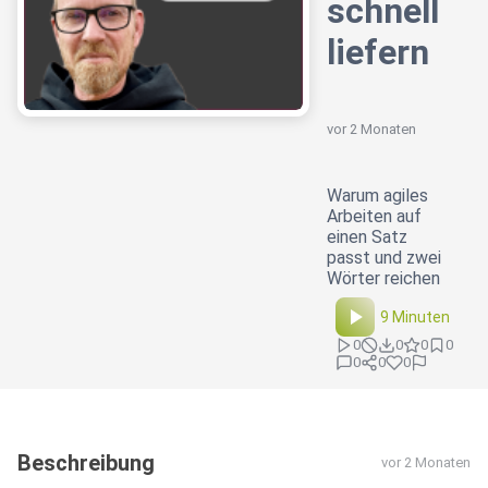
schnell
liefern
vor 2 Monaten
Warum agiles
Arbeiten auf
einen Satz
passt und zwei
Wörter reichen
9 Minuten
0
0
0
0
0
0
0
Beschreibung
vor 2 Monaten