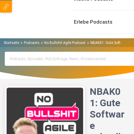
Erlebe Podcasts
Startseite
Podcasts
No Bullshit Agile Podcast
NBAK01: Gute Software schn
NBAK0
1: Gute
Softwar
e