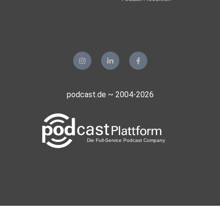
⁠⁠⁠⁠⁠⁠⁠⁠⁠⁠⁠⁠⁠⁠⁠⁠⁠⁠LINKTREE⁠⁠⁠⁠⁠⁠⁠⁠⁠⁠⁠⁠⁠⁠⁠⁠⁠⁠⁠|⁠⁠⁠⁠⁠⁠⁠⁠⁠⁠⁠⁠⁠⁠⁠⁠⁠
⁠⁠⁠⁠⁠⁠⁠⁠⁠⁠⁠⁠⁠⁠⁠⁠⁠⁠⁠⁠⁠⁠⁠⁠⁠⁠⁠⁠⁠⁠⁠⁠⁠⁠⁠LINKEDIN⁠⁠⁠⁠⁠⁠⁠⁠⁠⁠⁠⁠⁠⁠⁠⁠⁠⁠⁠| ⁠⁠⁠⁠⁠⁠⁠⁠⁠⁠⁠⁠⁠⁠⁠⁠⁠⁠INSTAGRAM⁠⁠⁠⁠⁠⁠⁠⁠⁠⁠⁠⁠⁠⁠⁠⁠⁠⁠| ⁠⁠⁠⁠⁠⁠⁠⁠⁠⁠⁠⁠⁠⁠⁠⁠⁠⁠⁠⁠⁠⁠⁠⁠⁠⁠FACEBOOK⁠⁠⁠⁠⁠⁠⁠⁠⁠⁠⁠⁠⁠⁠⁠
podcast.de ~ 2004-2026
Kapitelübersicht
00:00 Einführung in ein gelasseneres Leben
03:03 Die zentrale Idee der Grünen Wiese