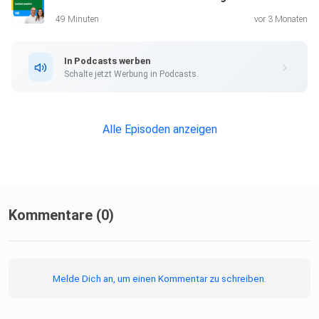
49 Minuten
vor 3 Monaten
Warum Selbstbegegnung alles verändert?
Warum ungelöste Konflikte dein Leben vergiften können?
In Podcasts werben
Was grüne Begegnungen mit Konfliktlösung zu tun haben?
Schalte jetzt Werbung in Podcasts.
Und warum diese Haltung im Privatleben genauso wirkt wie
im
Business?
Alle Episoden anzeigen
Kommentare (0)
Mit vier Basisfragen für bewusste Begegnung:
Melde Dich an, um einen Kommentar zu schreiben.
Wie begegnest du dir oder anderen gerade?
Warum ist das so?