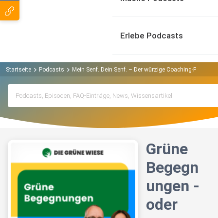
Erlebe Podcasts
Startseite
Podcasts
Mein Senf. Dein Senf. – Der würzige Coaching-Podcast f
Grüne
Begegn
ungen -
oder