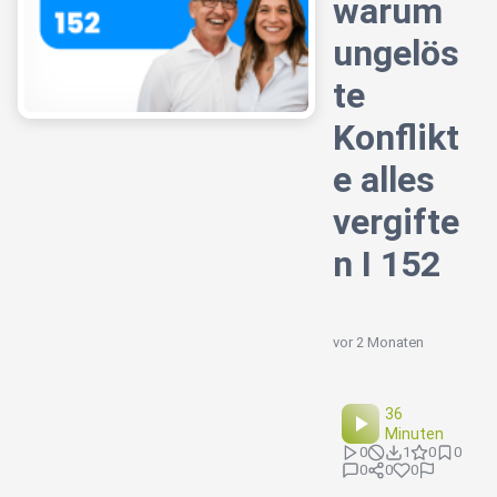
warum
ungelös
te
Konflikt
e alles
vergifte
n I 152
vor 2 Monaten
36
Minuten
0
1
0
0
0
0
0