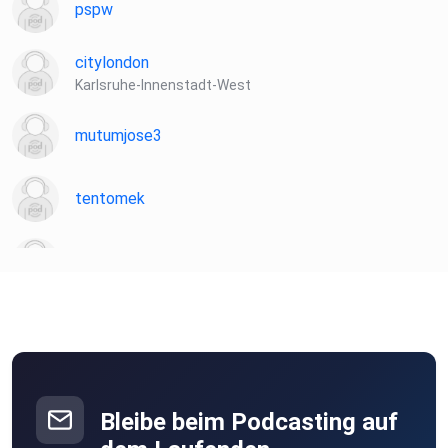
pspw
citylondon
Karlsruhe-Innenstadt-West
mutumjose3
tentomek
AmirF
joschi007
Altena
ThGreek
Bleibe beim Podcasting auf