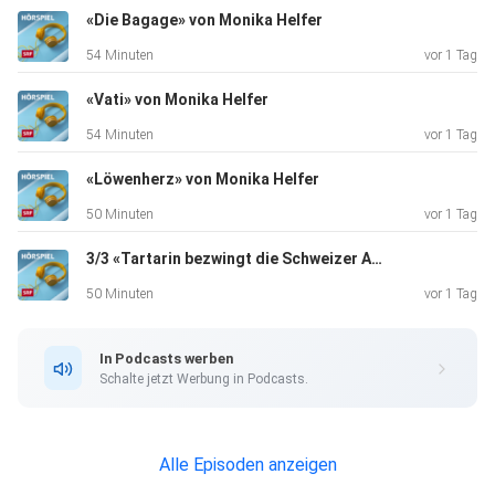
(Herbert), Hans-Rainer
«Die Bagage» von Monika Helfer
Müller (Wärter), Jörg Döring (Marvin), Dominik Zeltner
54 Minuten
vor 1 Tag
(Gürtel),
Zoe Hutmacher (Isis), Marie Löcker (Prisunde), Ueli Jäggi
«Vati» von Monika Helfer
(Alkibiades), Heinrich Schafmeister (Herzog), Karin
54 Minuten
vor 1 Tag
Pfammatter
(Herzogin), Peter Kaempfe (Ataman), Artur Weimann
«Löwenherz» von Monika Helfer
(Kosake), Olaf
50 Minuten
vor 1 Tag
Reichmann (Guillaume de la Cour), Frank Gustavus
3/3 «Tartarin bezwingt die Schweizer Alpen» von Alphonse Daudet
(Monster), Julian
Greis (Seegurke) und Cathleen Gawlich (Elyacin)
50 Minuten
vor 1 Tag
____________________ Übersetzung aus dem
Französischen: Ulrich
In Podcasts werben
Pröfrock – Komposition und Sounddesign: Ulrich Bassenge
Schalte jetzt Werbung in Podcasts.
und Karl
Atteln – Geräuschemacher: Otger Kunert – Tontechnik:
Björn Müller –
Alle Episoden anzeigen
Hörspielbearbeitung und Dramaturgie: Johannes Mayr und