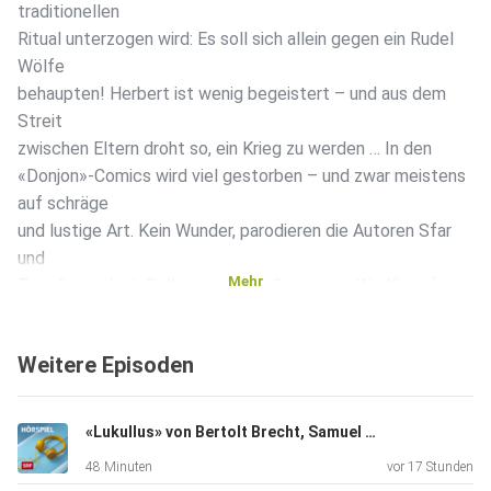
traditionellen
Ritual unterzogen wird: Es soll sich allein gegen ein Rudel
Wölfe
behaupten! Herbert ist wenig begeistert – und aus dem
Streit
zwischen Eltern droht so, ein Krieg zu werden … In den
«Donjon»-Comics wird viel gestorben – und zwar meistens
auf schräge
und lustige Art. Kein Wunder, parodieren die Autoren Sfar
und
Mehr
Trondheim doch Rollenspiele am Computer: Wo Kämpfen
und Morden
einfach dazugehört, damit die Spielfigur Erfahrung gewinnt
Weitere Episoden
und ins
nächste Level aufsteigt. Doch in dieser Folge gehen die
beiden das
«Lukullus» von Bertolt Brecht, Samuel Schwarz, Raphael Urweider
Thema Gewalt auf eine ernstere, emotionale Art an …
48 Minuten
vor 17 Stunden
____________________ Mit: Hans-Georg Panczak