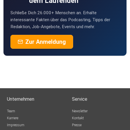
dem Laufenden
carmando
Schließe Dich 26.000+ Menschen an. Erhalte
Spidi
interessante Fakten über das Podcasting, Tipps der
Celle
Redaktion, Job-Angebote, Events und mehr.
Sepithane
Zur Anmeldung
MarcoAuerbach
Bergrheinfeld
Urmel1000
NRW
hobbitt
essen
Unternehmen
Service
Team
Newsletter
Karriere
Kontakt
Impressum
Presse