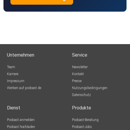
fabiany
aec2togd
DS27
Unternehmen
Service
dl6ow
Team
Newsletter
Karriere
Kontakt
Impressum
Presse
meinbier
Werben auf podcast.de
Nutzungsbedingungen
Datenschutz
hphennecke
Dienst
Produkte
Podcast anmelden
Podcast-Beratung
Podcast hochladen
Podcast-Jobs