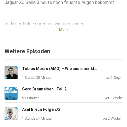
Jaguar XJ Serie 3 heute noch feuchte Augen bekommt.
In dieser Folge sprechen wir über seinen
Mehr
außergewöhnlichen Weg
vom automobilbegeisterten Kind in einem eher
autofeindlichen
Weitere Episoden
Elternhaus bis an die Spitze eines der wichtigsten
Klassik-Magazine Deutschlands.
Tobias Moers (AMG) – Wie aus einer kleinen Werkstatt eine Weltmarke wurde
1 Stunde 35 Minuten
vor 2 Tagen
Es geht um frühe Roller- und Saab-Abenteuer, einen
Peugeot 205
Gerd Brauneiser - Teil 2
Diesel mit 70.000 Kilometern in acht Monaten, um Volvo
58 Minuten
vor 1 Woche
240,
Citroën AX, Opel Senator, Panhard – und natürlich um den
Axel Breun Folge 2/2
legendären BMW E38-Dauertester der AUTO BILD Klassik,
1 Stunde 24 Minuten
vor 2 Wochen
den Malte