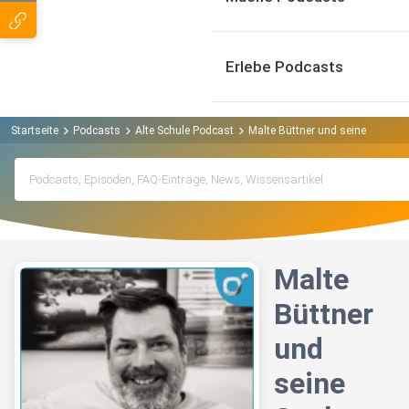
Erlebe Podcasts
Startseite
Podcasts
Alte Schule Podcast
Malte Büttner und seine Suche 
Malte
Büttner
und
seine