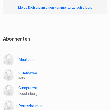
Melde Dich an, um einen Kommentar zu schreiben.
Viel Spaß mit Malte Büttner.
***
Abonnenten
Alle Links rund um Alte Schule, aktuelle Partner und
Empfehlungen
Mautschi
Instagram | YouTube | Facebook
cmcukwxe
köln
Gumprecht
Alte Schule ist einer der reichweitenstärksten
Quedlinburg
deutschsprachigen
Podcasts rund um Automobilgeschichte, Technik,
Reuterhelmut
Motorsport und die