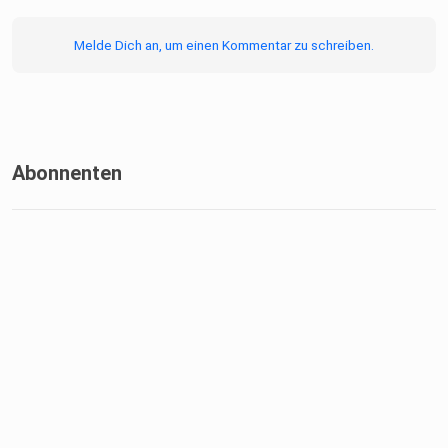
Melde Dich an, um einen Kommentar zu schreiben.
Zwei Jungs, die in Berlin mal wieder zueinanderfinden und
darüber
sprechen, was das Leben so zu bieten hat.
Abonnenten
Folge uns auf Instagram für Clips, Einblicke & Updates:
Podcast: https://www.instagram.com/reeltalk_ungefiltert