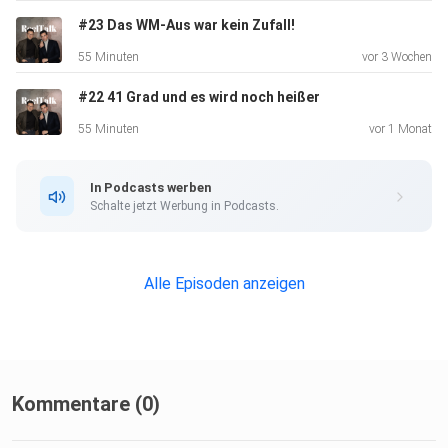
#23 Das WM-Aus war kein Zufall!
55 Minuten
vor 3 Wochen
Außerdem geht’s um Arda Saatçi und seinen absurden
#22 41 Grad und es wird noch heißer
600-Kilometer-Lauf durchs Death Valley nach LA. Was
treibt
55 Minuten
vor 1 Monat
Menschen dazu, solche Grenzen zu überschreiten? Und wie
wichtig
In Podcasts werben
ist mentale Stärke heutzutage eigentlich wirklich?
Schalte jetzt Werbung in Podcasts.
Alle Episoden anzeigen
Eine Folge über Städte, Menschen, Erfolg, Druck,
Motivation und
das echte Leben hinter Social Media. Ungefiltert eben.
Kommentare (0)