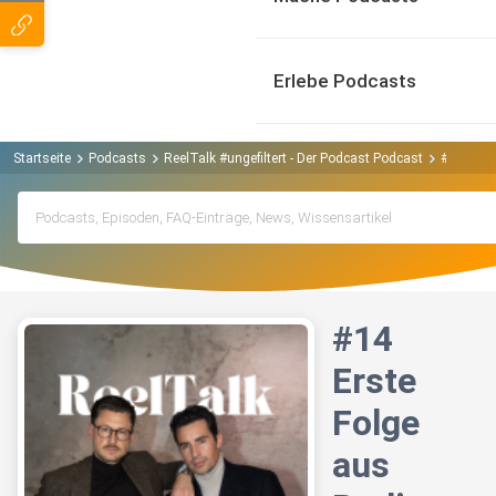
Erlebe Podcasts
Startseite
Podcasts
ReelTalk #ungefiltert - Der Podcast Podcast
#14 Erste
#14
Erste
Folge
aus