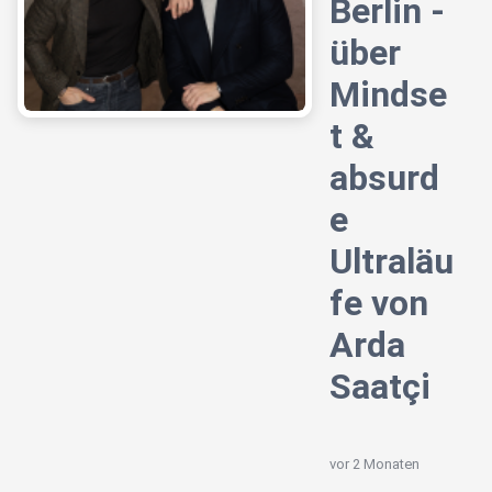
Berlin -
über
Mindse
t &
absurd
e
Ultraläu
fe von
Arda
Saatçi
vor 2 Monaten