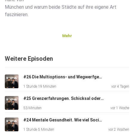
München und warum beide Städte auf ihre eigene Art
faszinieren.
Mehr
Weitere Episoden
Natürlich wird’s auch ehrlich. Die beiden sprechen über die
weniger glamourösen Seiten des Social-Media-Business:
Kunden, die
#26 Die Multioptions- und Wegwerfgesellschaft des Dating Lebens
Rechnungen zu spät bezahlen, unangenehme Diskussionen
1 Stunde 19 Minuten
vor 4 Tagen
ums Geld
und warum hinter Instagram oft deutlich mehr Stress
#25 Grenzerfahrungen. Schicksal oder einfach nur Zufall?
steckt, als
53 Minuten
vor 1 Woche
viele glauben.
#24 Mentale Gesundheit. Wie viel Social Media tut uns eigentlich wirklich gut?
1 Stunde 5 Minuten
vor 2 Wochen