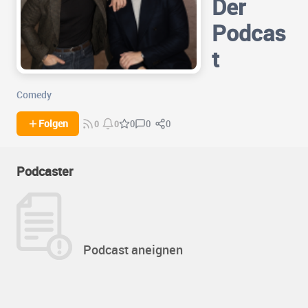
Der
Podcas
t
Comedy
0
0
Folgen
0
0
0
Podcaster
Podcast aneignen