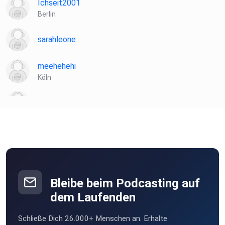
Ichseit2001
Berlin
sarahleone
meehehehi
Köln
wiener234
Bleibe beim Podcasting auf
dem Laufenden
Schließe Dich 26.000+ Menschen an. Erhalte