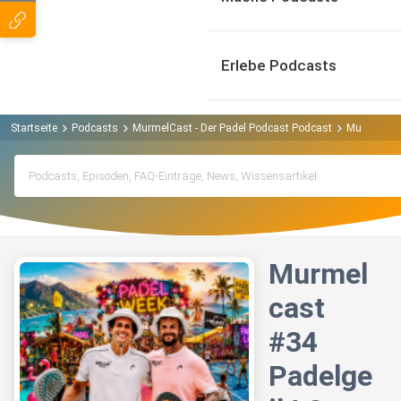
Erlebe Podcasts
Startseite
Podcasts
MurmelCast - Der Padel Podcast Podcast
Murmelcast
Murmel
cast
#34
Padelge