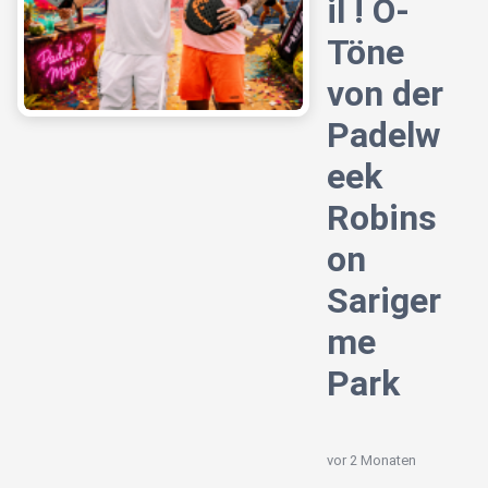
il ! O-
Töne
von der
Padelw
eek
Robins
on
Sariger
me
Park
vor 2 Monaten