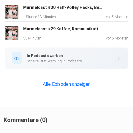
Murmelcast #30 Half-Volley Hacks, Beinarbeit-Boost & Rücken-Rescue!
Es geht um:
1 Stunde 18 Minuten
vor 5 Monaten
Murmelcast #29 Kaffee, Kommunikation & Court-Taktik - Padel im Team gedacht
33 Minuten
vor 6 Monaten
In Podcasts werben
* die besondere Atmosphäre einer Padelweek
Schalte jetzt Werbung in Podcasts.
* neue Freundschaften & Community-Vibes
Alle Episoden anzeigen
* die Faszination Padel
Kommentare (0)
* persönliche Geschichten vom Einstieg in den Sport