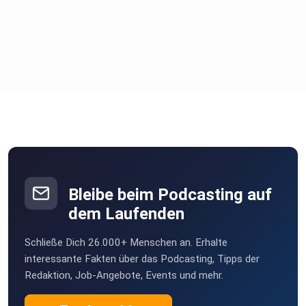
Eine Folge voller Emotionen, ehrlicher Stimmen und echter
Padel-Liebe. ️
Wenn euch der Murmelcast gefällt, lasst gerne eine
Bewertung da,
abonniert den Podcast und teilt die Folge mit euren Padel-
Buddys!
Bleibe beim Podcasting auf
dem Laufenden
Schließe Dich 26.000+ Menschen an. Erhalte
interessante Fakten über das Podcasting, Tipps der
Redaktion, Job-Angebote, Events und mehr.