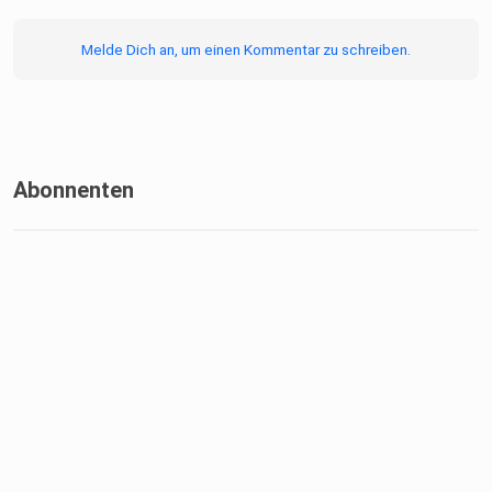
Melde Dich an, um einen Kommentar zu schreiben.
* und die berühmte „Padel-Addiction“
Abonnenten
Zum Abschluss resümieren Yannik und Clinton die
Campwoche,
sprechen über Highlights, Entwicklungen auf dem Platz und
warum
genau solche Wochen den Sport so besonders machen.