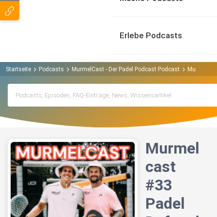
Erlebe Podcasts
Startseite
Podcasts
MurmelCast - Der Padel Podcast Podcast
Murmelcast 
Murmel
cast
#33
Padel