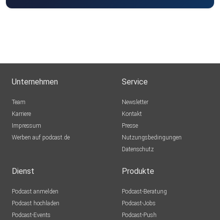
Unternehmen
Service
Team
Newsletter
Karriere
Kontakt
Impressum
Presse
Werben auf podcast.de
Nutzungsbedingungen
Datenschutz
Dienst
Produkte
Podcast anmelden
Podcast-Beratung
Podcast hochladen
Podcast-Jobs
Podcast-Events
Podcast-Push