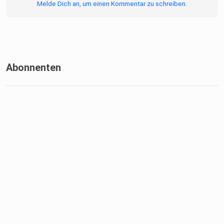
Melde Dich an, um einen Kommentar zu schreiben.
einsetzt.
Abonnenten
Yannik und Clinton diskutieren auch die Unterschiede
zwischen
Strategie und Taktik, und warum es so wichtig ist, im
Padel-Spiel
einen Pokerface zu bewahren.
Außerdem: Danielcito Hahn, der Fan-Kultur-Boss, ist zurück,
und