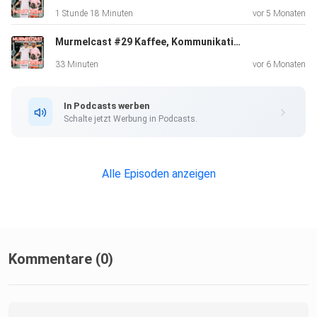
1 Stunde 18 Minuten
vor 5 Monaten
Murmelcast #29 Kaffee, Kommunikation & Court-Taktik - Padel im Team gedacht
* Gegner-Analyse: Wie du die Schwächen deiner Gegner
erkennst und
33 Minuten
vor 6 Monaten
ausnutzt.
In Podcasts werben
Schalte jetzt Werbung in Podcasts.
* Return-Strategien: Wie du deinen Return effektiv
platzierst, um
Druck aufzubauen.
Alle Episoden anzeigen
* Spezielle Situationen: Wie du dich in der Mitte des Feldes
oder
bei einem Aufschlag auf die Füße verhalten solltest.
Kommentare (0)
* Technik-Tipps: Wie du deine Schlagfläche optimal