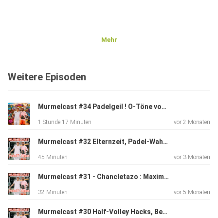
Mehr
Die beiden Coaches teilen ihre Taktikmurmeln und geben
Weitere Episoden
dir
wertvolle Tipps, um deine Defensive auf das nächste
Level zu
Murmelcast #34 Padelgeil ! O-Töne von der Padelweek Robinson Sarigerme Park
heben. Es geht um:
1 Stunde 17 Minuten
vor 2 Monaten
Murmelcast #32 Elternzeit, Padel-Wahnsinn & Selbstangelernte Scheiße : Wir packen aus !
45 Minuten
vor 3 Monaten
Murmelcast #31 - Chancletazo : Maximum Power, Zero Control
* Die Kunst des Wartens: Wann ist der richtige Zeitpunkt
32 Minuten
vor 5 Monaten
für
einen Lob oder Chiquita?
Murmelcast #30 Half-Volley Hacks, Beinarbeit-Boost & Rücken-Rescue!