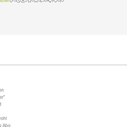
nuten
0
2
0
0
0
6
0
en
er"
d
wohl
as Abo