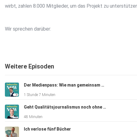
wirbt, zahlen 8.000 Mitglieder, um das Projekt zu unterstützen
Wir sprechen darüber:
Wie man mit Podcasts Abonnenten gewinnt
Weitere Episoden
Wie sich Unterstützermodelle von Abos unterscheiden
Warum Gunnar jährlich 2.000 Geburtstagskarten für die
Der Medienpass: Wie man gemeinsam mehr Kunden gewinnt
Abonnenten schreibt
1 Stunde 7 Minuten
Wie sie bei der GameStar eines der ersten Paid
Geht Qualitätsjournalismus noch ohne Paywall?
Content-Modelle in Deutschland aufgebaut haben
48 Minuten
Wie sie als kleines Medienunternehmen organisiert sind
Ich verlose fünf Bücher