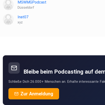
MSWMGPodcast
Düsseldorf
Inat07
xyz
Bleibe beim Podcasting auf de
Schließe Dich 26.000+ Menschen an. Erhalte interessante Fak
Zur Anmeldung