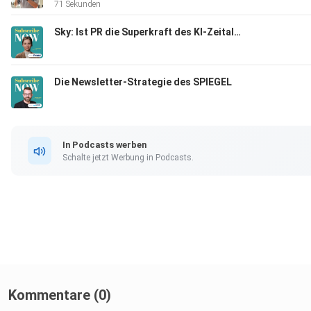
71 Sekunden
Warum Qualität über allem steht, auch wenn das manchmal
ineffizient ist
Sky: Ist PR die Superkraft des KI-Zeitalters?
Warum sie ihren Newsletter als hochwertiges Magazin verst
Die Newsletter-Strategie des SPIEGEL
und vieles mehr …
In Podcasts werben
Schalte jetzt Werbung in Podcasts.
[Anzeige] Where revenue takes flight: Frisbii bringt Ruhe in Dei
Abo-Business: Subscriptions, Abrechnung, Payments und KPIs
gebündelt, jederzeit im Blick. ⁠Mehr über Frisbii erfahren⁠
Kommentare (0)