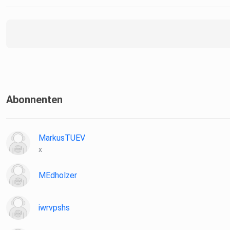
⁠Zum Newsletter für Abo-Profis⁠
Abonnenten
MarkusTUEV
x
MEdholzer
iwrvpshs