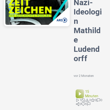
Nazi-
Ideologi
n
Mathild
e
Ludend
orff
vor 2 Monaten
15
Minuten
1
3
0
0
0
0