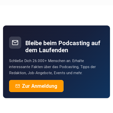
SIYA
schabs
Loosdorf
MichaelLutz
Münster-Sarmsheim
Bleibe beim Podcasting auf
dem Laufenden
Kathrin1506
Schließe Dich 26.000+ Menschen an. Erhalte
Majestix
interessante Fakten über das Podcasting, Tipps der
Redaktion, Job-Angebote, Events und mehr.
kolmatux
Zur Anmeldung
Dortmund-Wickede
michiB
Kerpen
Suzanah