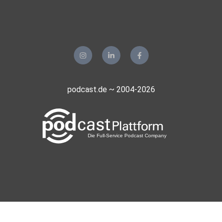
München
delcastello
Oberhausen
tjfunk3
podcast.de ~ 2004-2026
lexus
Muppi
Mariannemax
Düsseldorf
Kague
Höchstadt
Infokiste