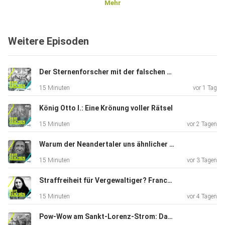
Mehr
Weitere Episoden
Der Sternenforscher mit der falschen Nase: Tycho Brahe
15 Minuten
vor 1 Tag
König Otto I.: Eine Krönung voller Rätsel
15 Minuten
vor 2 Tagen
Warum der Neandertaler uns ähnlicher ist, als wir denken
15 Minuten
vor 3 Tagen
Straffreiheit für Vergewaltiger? Franca Violas mutiges Nein
15 Minuten
vor 4 Tagen
Pow-Wow am Sankt-Lorenz-Strom: Das Ende der Biberkriege