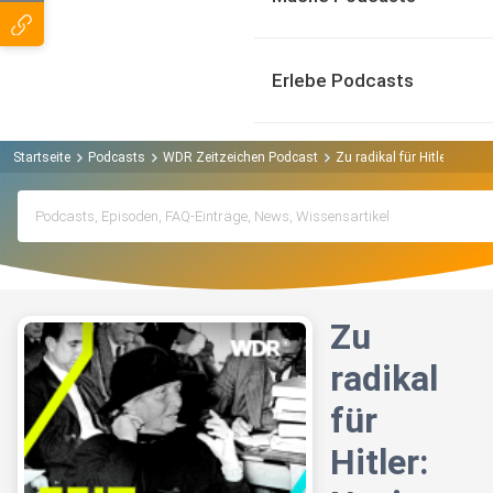
Erlebe Podcasts
Startseite
Podcasts
WDR Zeitzeichen Podcast
Zu radikal für Hitler: Nazi
Zu
radikal
für
Hitler: