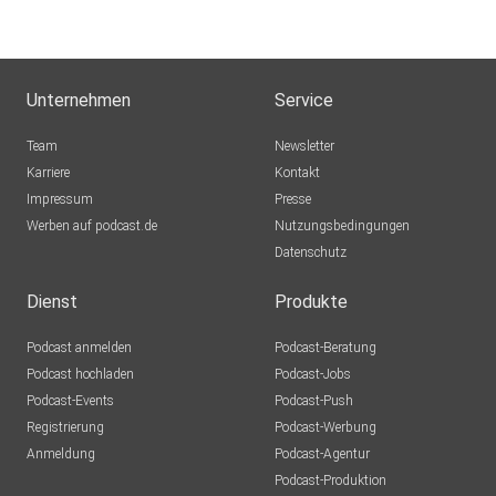
Hamburg
PelleLagos
Unternehmen
Service
Sascha41180
Team
Newsletter
Stolberg (Rheinland)
Karriere
Kontakt
Impressum
Buddel003
Presse
Werben auf podcast.de
Dortmund
Nutzungsbedingungen
Datenschutz
truecrimefreund
Döbeln
Dienst
Produkte
mitArgusaugen
Podcast anmelden
Podcast-Beratung
Rudersberg
Podcast hochladen
Podcast-Jobs
Podcast-Events
Podcast-Push
schomi61
Registrierung
Podcast-Werbung
Papenburg
Anmeldung
Podcast-Agentur
BriPa
Podcast-Produktion